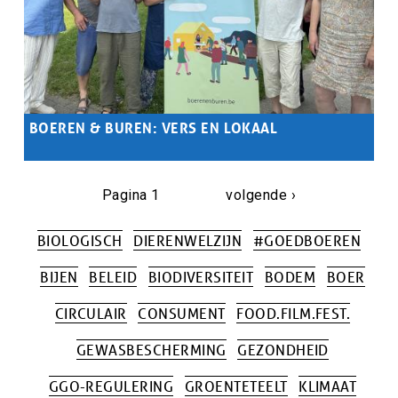
BOEREN & BUREN: VERS EN LOKAAL
Samenvatting
De kracht van een lokale voedselgemeenschap in actie!
Ontmoet de gepassioneerde producenten en boeren bij
PAGINERING
Pagina 1
Volgende
volgende ›
Buurderij Kortenberg.
pagina
BIOLOGISCH
DIERENWELZIJN
#GOEDBOEREN
BIJEN
BELEID
BIODIVERSITEIT
BODEM
BOER
CIRCULAIR
CONSUMENT
FOOD.FILM.FEST.
GEWASBESCHERMING
GEZONDHEID
GGO-REGULERING
GROENTETEELT
KLIMAAT