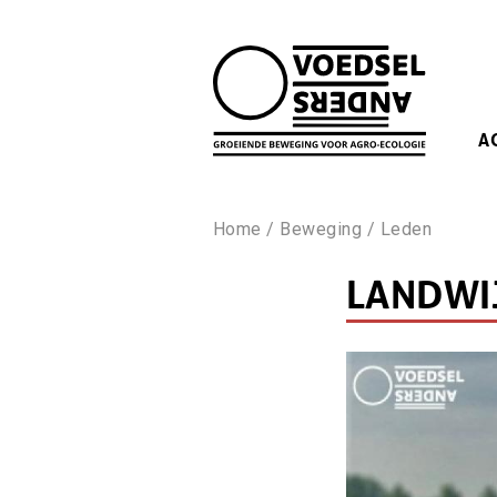
Skip
to
main
navigation
MA
A
NA
KRUIMELPAD
Home
Beweging
Leden
LANDWI
Afbeelding