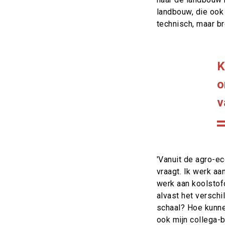
landbouw, die ook 
technisch, maar b
K
o
v
'Vanuit de agro-e
vraagt. Ik werk aa
werk aan koolstof
alvast het verschi
schaal? Hoe kunn
ook mijn collega-