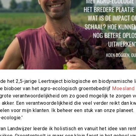
e het 2,5-jarige Leertraject biologische en biodynamische
de bioboer van het agro-ecologisch groentebedrijf
Moesland
 grote verantwoordelijkheid om zo goed mogelijk te zorgen 
akker. Een verantwoordelijkheid die veel verder reikt dan kw
elen voor mijn klanten. Ik beheer een stuk van onze planeet. 
ecologie.'
t van Landwijzer leerde ik holistisch en vanuit het idee van 
ijken. Groententeelt is maar een klein facet in het geheel va