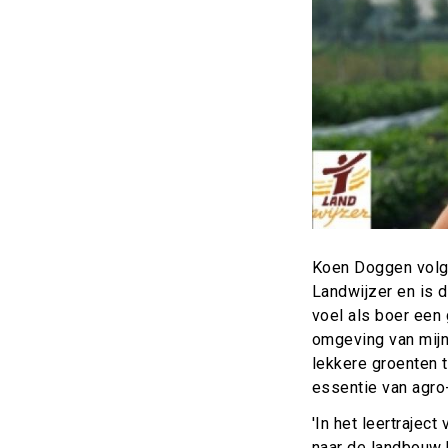
Koen Doggen volgd
Landwijzer en is 
voel als boer een
omgeving van mijn 
lekkere groenten t
essentie van agro-
'In het leertrajec
naar de landbouw k