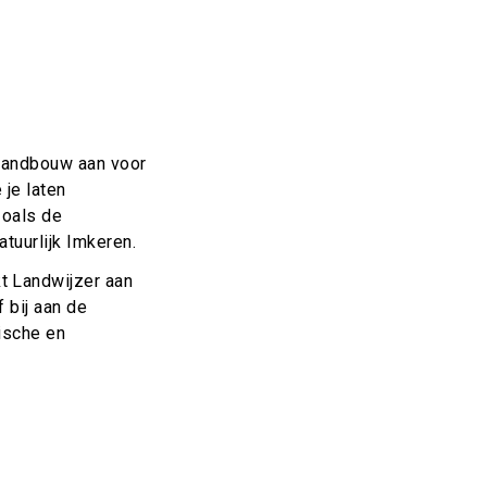
-landbouw aan voor
 je laten
zoals de
tuurlijk Imkeren.
t Landwijzer aan
 bij aan de
ische en