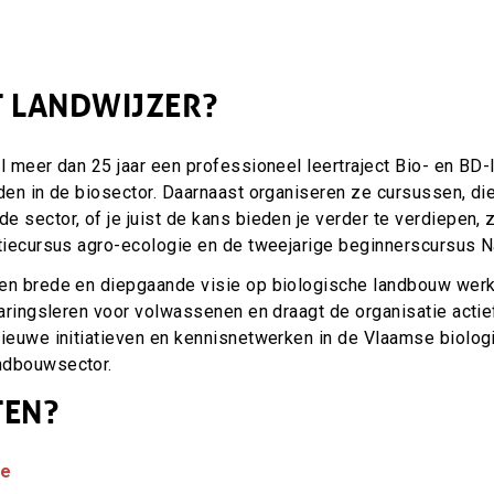
 LANDWIJZER?
al meer dan 25 jaar een professioneel leertraject Bio- en BD
den in de biosector. Daarnaast organiseren ze cursussen, die
 sector, of je juist de kans bieden je verder te verdiepen, 
tiecursus agro-ecologie en de tweejarige beginnerscursus Na
en brede en diepgaande visie op biologische landbouw werk
varingsleren voor volwassenen en draagt de organisatie actief
nieuwe initiatieven en kennisnetwerken in de Vlaamse biolog
ndbouwsector.
TEN?
be