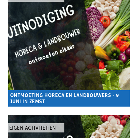
ARTIKEL
ONTMOETING HORECA EN LANDBOUWERS - 9
JUNI IN ZEMST
Samenvatting
Interactieve uitwisselingssessie in Zemst, waar boeren en
horecaondernemers in gesprek gaan over eventuele
samenwerking, afzet en lokale voedselnetwerken
TYPE
EIGEN ACTIVITEITEN
ARTIKEL