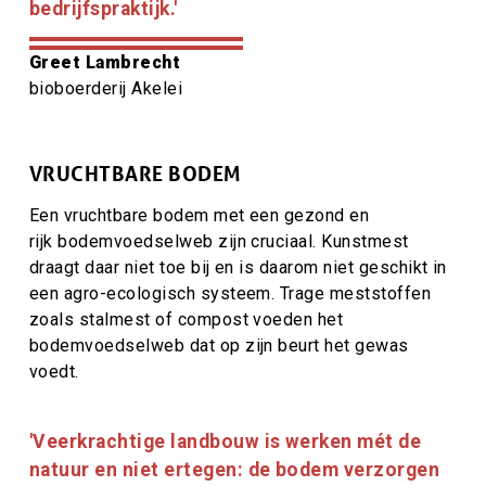
bedrijfspraktijk.'
Citaat
Greet Lambrecht
auteur
Citaat
bioboerderij Akelei
auteur
titel
VRUCHTBARE BODEM
Een vruchtbare bodem met een gezond en
rijk bodemvoedselweb zijn cruciaal. Kunstmest
draagt daar niet toe bij en is daarom niet geschikt in
een agro-ecologisch systeem. Trage meststoffen
zoals stalmest of compost voeden het
bodemvoedselweb dat op zijn beurt het gewas
voedt.
Citaat
'Veerkrachtige landbouw is werken mét de
tekst
natuur en niet ertegen: de bodem verzorgen