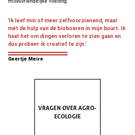
milieuvriendelijke voeding.
Citaat
'
Ik leef min of meer zelfvoorzienend, maar
tekst
mét de hulp van de bioboeren in mijn buurt. Ik
haat het om dingen verloren te zien gaan en
dus probeer ik creatief te zijn.
'
Citaat
Geertje Meire
auteur
VRAGEN OVER AGRO-
ECOLOGIE