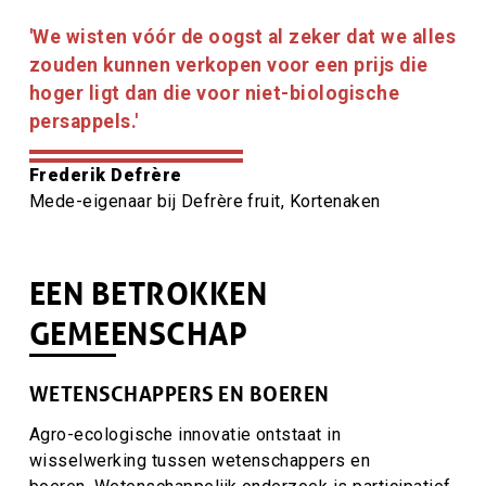
Citaat
'We wisten vóór de oogst al zeker dat we alles
tekst
zouden kunnen verkopen voor een prijs die
hoger ligt dan die voor niet-biologische
persappels.'
Citaat
Frederik Defrère
auteur
Citaat
Mede-eigenaar bij Defrère fruit, Kortenaken
auteur
titel
EEN BETROKKEN
GEMEENSCHAP
WETENSCHAPPERS EN BOEREN
Agro-ecologische
innovatie ontstaat in
wisselwerking tussen wetenschappers en