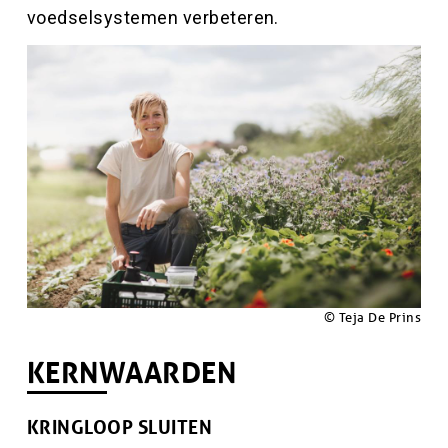
voedselsystemen verbeteren.
Hoofdinhoud
Afbeelding
Afbeelding
Copyright
© Teja De Prins
KERNWAARDEN
KRINGLOOP SLUITEN