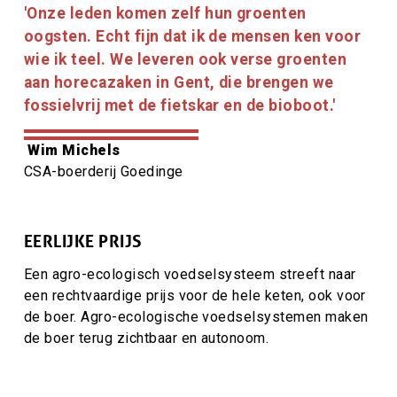
Citaat
'Onze leden komen zelf hun groenten
tekst
oogsten. Echt fijn dat ik de mensen ken voor
wie ik teel. We leveren ook verse groenten
aan horecazaken in Gent, die brengen we
fossielvrij met de fietskar en de bioboot.'
Citaat
Wim Michels
auteur
Citaat
CSA-boerderij Goedinge
auteur
titel
EERLIJKE PRIJS
Een agro-ecologisch voedselsysteem streeft naar
een rechtvaardige prijs
voor de hele keten, ook voor
de boer. Agro-ecologische voedselsystemen maken
de boer terug zichtbaar
en autonoom.