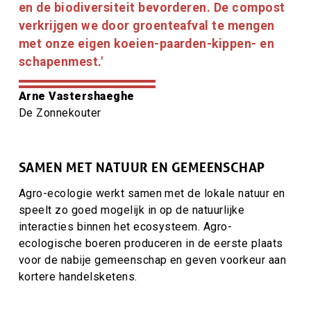
en de biodiversiteit bevorderen. De compost
verkrijgen we door groenteafval te mengen
met onze eigen koeien-paarden-kippen- en
schapenmest.'
Citaat
Arne Vastershaeghe
auteur
Citaat
De Zonnekouter
auteur
titel
SAMEN MET NATUUR EN GEMEENSCHAP
Agro-ecologie werkt samen met de lokale natuur en
speelt zo goed mogelijk in op de natuurlijke
interacties binnen het ecosysteem.
Agro-
ecologische boeren produceren in de eerste plaats
voor de nabije gemeenschap
en geven voorkeur aan
kortere handelsketens.