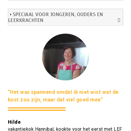
SPECIAAL VOOR JONGEREN, OUDERS EN
LEERKRACHTEN
Afbeelding
Citaat
“Het was spannend omdat ik niet wist wat de
tekst
kost zou zijn, maar dat viel goed mee”
Citaat
Hilde
auteur
Citaat
vakantiekok Hannibal, kookte voor het eerst met LEF