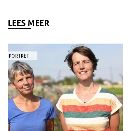
auteur
titel
LEES MEER
TYPE
PORTRET
ARTIKEL