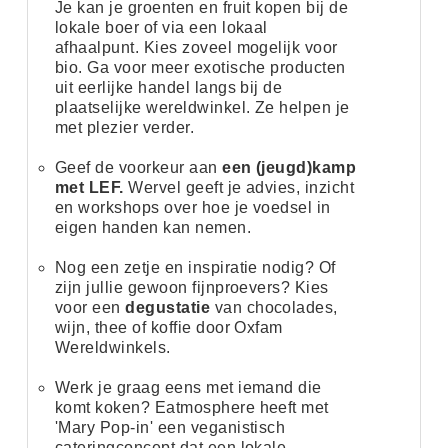
Je kan je groenten en fruit kopen bij de
lokale boer of
via een lokaal
afhaalpunt
. Kies zoveel mogelijk
voor
bio.
Ga voor meer exotische producten
uit eerlijke handel langs bij de
plaatselijke wereldwinkel. Ze helpen je
met plezier verder.
Geef de voorkeur aan
een (jeugd)kamp
met LEF.
Wervel
geeft je advies, inzicht
en workshops over hoe je voedsel in
eigen handen kan nemen.
Nog een zetje en inspiratie nodig? Of
zijn jullie gewoon fijnproevers? Kies
voor een
degustatie
van chocolades,
wijn, thee of koffie door
Oxfam
Wereldwinkels
.
Werk je graag eens met iemand die
komt koken? Eatmosphere heeft met
'Mary Pop-in'
een veganistisch
cateringconcept dat een lokale,