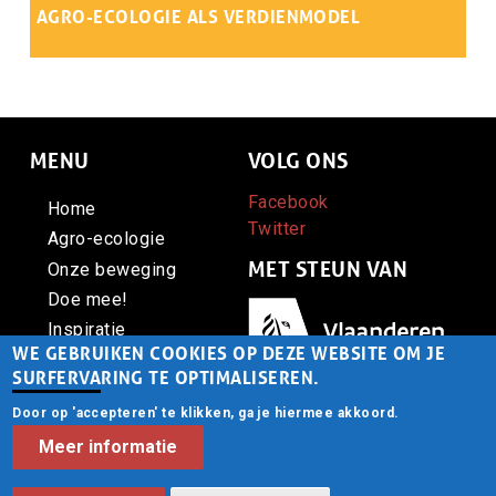
AGRO-ECOLOGIE ALS VERDIENMODEL
Samenvatting
‘Het grote potentieel van agro-ecologische landbouw wordt
niet benut op de schaal die we nodig hebben. Maak dat zorg
voor bodem, milieu en klimaat deel uitmaken van het
verdienmodel van boeren,' vertelt Joris Aertsens van
MENU
VOLG ONS
Rikolto.
Facebook
Home
Twitter
Agro-ecologie
MET STEUN VAN
Onze beweging
Doe mee!
Afbeelding
Inspiratie
WE GEBRUIKEN COOKIES OP DEZE WEBSITE OM JE
Contact
SURFERVARING TE OPTIMALISEREN.
Door op 'accepteren' te klikken, ga je hiermee akkoord.
CONTACT
© Voedsel Anders vzw -
Meer informatie
Privacy
Gebouwd door
startx