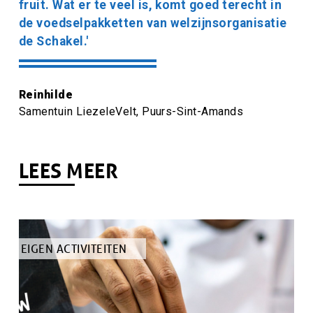
fruit. Wat er te veel is, komt goed terecht in
de voedselpakketten van welzijnsorganisatie
de Schakel.'
Citaat
Reinhilde
auteur
Citaat
Samentuin LiezeleVelt, Puurs-Sint-Amands
auteur
titel
LEES MEER
TYPE
EIGEN ACTIVITEITEN
ARTIKEL