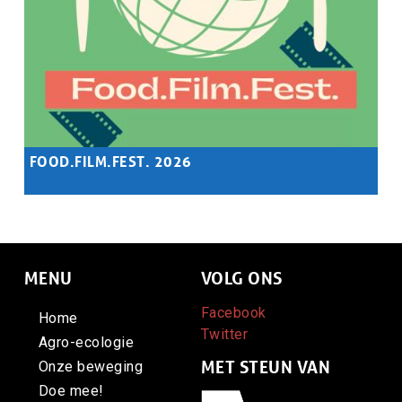
FOOD.FILM.FEST. 2026
Samenvatting
Organiseer een vertoning in jouw buurt!
MENU
VOLG ONS
Facebook
Home
Twitter
Agro-ecologie
MET STEUN VAN
Onze beweging
Doe mee!
Afbeelding