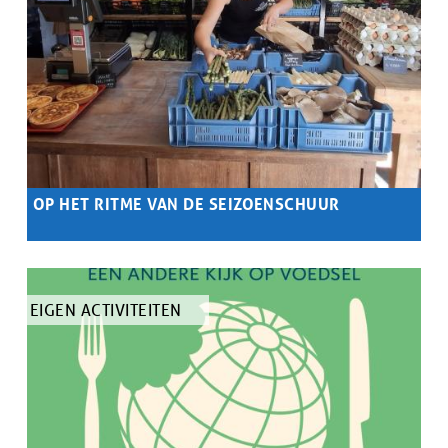
OP HET RITME VAN DE SEIZOENSCHUUR
Samenvatting
Boerenkoppel Delfien en Jeroen kiezen bewust voor een
landbouw die ze zelf kunnen dragen — financieel, ecologisch
én menselijk.
TYPE
EIGEN ACTIVITEITEN
ARTIKEL