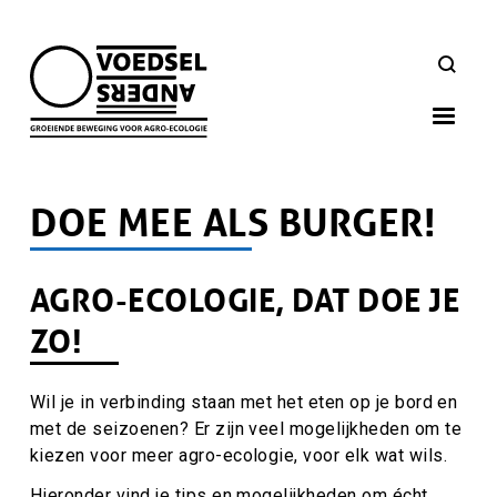
Skip
to
ZOEKEN
main
navigation
DOE MEE ALS BURGER!
AGRO-ECOLOGIE, DAT DOE JE
Hoofdinhoud
ZO!
Wil je in verbinding staan met het eten op je bord en
met de seizoenen? Er zijn veel mogelijkheden om te
kiezen voor meer agro-ecologie, voor elk wat wils.
Hieronder vind je tips en mogelijkheden om écht