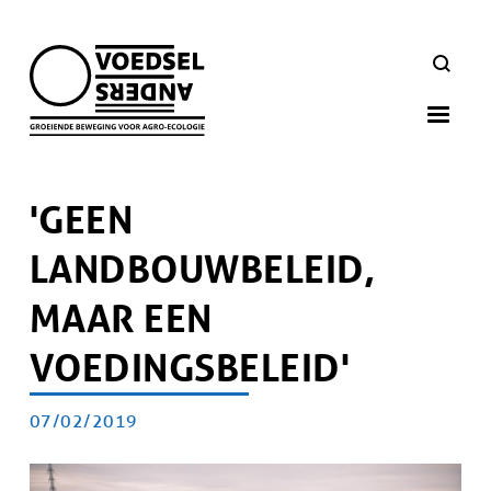
Skip
to
ZOEKEN
main
navigation
'GEEN
LANDBOUWBELEID,
MAAR EEN
VOEDINGSBELEID'
PUBLICATIEDATUM
07/02/2019
Artikel
doelgroep
Afbeelding
Afbeelding