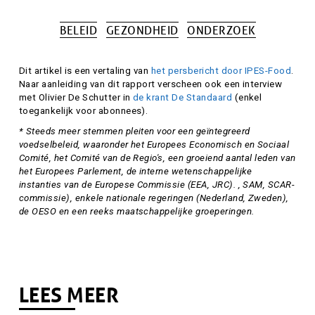
BELEID
GEZONDHEID
ONDERZOEK
Tags
Attributie
Dit artikel is een vertaling van
het persbericht door IPES-Food
.
Naar aanleiding van dit rapport verscheen ook een interview
met Olivier De Schutter in
de krant De Standaard
(enkel
toegankelijk voor abonnees).
* Steeds meer stemmen pleiten voor een geïntegreerd
voedselbeleid, waaronder het Europees Economisch en Sociaal
Comité, het Comité van de Regio's, een groeiend aantal leden van
het Europees Parlement, de interne wetenschappelijke
instanties van de Europese Commissie (EEA, JRC). , SAM, SCAR-
commissie), enkele nationale regeringen (Nederland, Zweden),
de OESO en een reeks maatschappelijke groeperingen.
LEES MEER