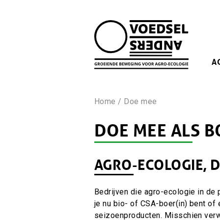
Skip
to
main
navigation
MA
A
NA
KRUIMELPAD
Home
Doe mee
DOE MEE ALS BO
AGRO-ECOLOGIE, D
Hoofdinhoud
Bedrijven die agro-ecologie in de p
je nu bio- of CSA-boer(in) bent of
seizoenproducten. Misschien verwe