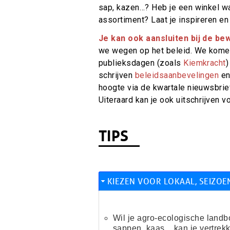
sap, kazen…? Heb je een winkel waa
assortiment? Laat je inspireren en
Je kan ook aansluiten bij de be
we wegen op het beleid. We komen
publieksdagen (zoals
Kiemkracht
)
schrijven
beleidsaanbevelingen
en
hoogte via de kwartale nieuwsbrief,
Uiteraard kan je ook uitschrijven v
TIPS
KIEZEN VOOR LOKAAL, SEIZOEN
Wil je agro-ecologische landb
sappen, kaas... kan je vertrek