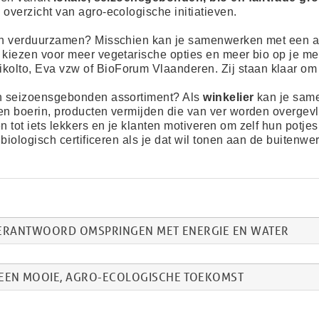
 overzicht van agro-ecologische initiatieven.
n verduurzamen? Misschien kan je samenwerken met een ag
 kiezen voor meer vegetarische opties en meer bio op je me
ikolto
,
Eva vzw
of
BioForum Vlaanderen
.
Zij staan klaar om
en seizoensgebonden assortiment? Als
winkelier
kan je sam
en boerin, producten vermijden die van ver worden overgev
 tot iets lekkers en je klanten motiveren om zelf hun potje
 biologisch certificeren
als je dat wil tonen aan de buitenwer
VERANTWOORD OMSPRINGEN MET ENERGIE EN WATER
EN MOOIE, AGRO-ECOLOGISCHE TOEKOMST