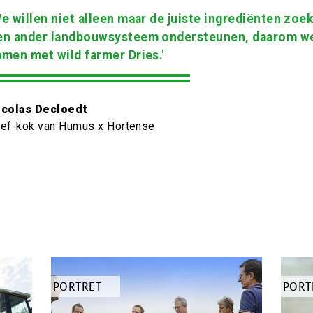
We willen niet alleen maar de juiste ingrediënten zoe
en ander landbouwsysteem ondersteunen, daarom w
amen met wild farmer Dries.'
itaat
icolas Decloedt
uteur
taat
hef-kok van Humus x Hortense
teur
tel
TYPE
PORTRET
TYPE
PORT
ARTIKEL
ARTI