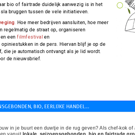
r bio of fairtrade duidelijk aanwezig is in het
 sla bruggen tussen de vele initiatieven.
weging
.
Hoe meer bedrijven aansluiten, hoe meer
 regelmatig de straat op, organiseren
 en een
filmfestival
en
 opiniestukken in de pers. Hiervan blijf je op de
 die je automatisch ontvangt als je lid wordt.
oor de nieuwsbrief.
SGEBONDEN, BIO, EERLIJKE HANDEL...
ouw in je buurt een duwtje in de rug geven? Als chef-kok of
ken vanuit
lokale, seizoensgebonden, bio en fairtrade gr