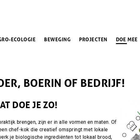
IN
GRO-ECOLOGIE
BEWEGING
PROJECTEN
DOE MEE
VIGATION
ER, BOERIN OF BEDRIJF!
AT DOE JE ZO!
Afbeeld
Afbeeld
raktijk brengen, zijn er in alle vormen en maten. Of
 een chef-kok die creatief omspringt met lokale
rk je biologische ingrediënten tot lokaal brood,