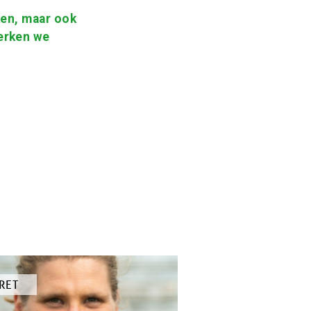
ken, maar ook
erken we
RET
KEL