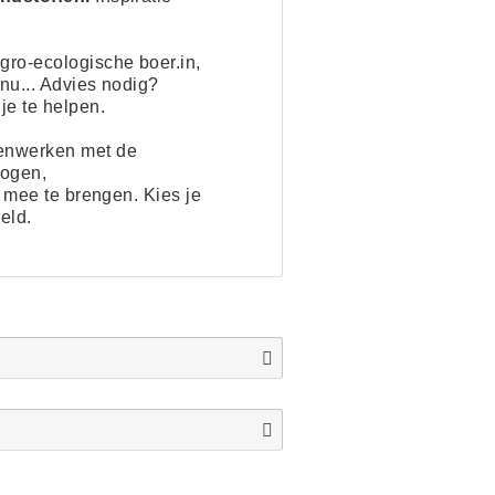
ro-ecologische boer.in,
nu... Advies nodig?
 je te helpen.
enwerken met de
logen,
s mee te brengen. Kies je
eld.