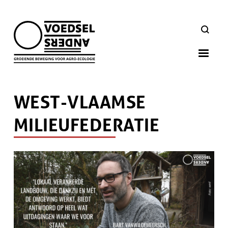
Skip
to
ZOEKEN
main
navigation
WEST-VLAAMSE
MILIEUFEDERATIE
Afbeelding