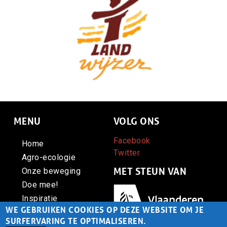
MENU
VOLG ONS
Facebook
Home
Twitter
Agro-ecologie
MET STEUN VAN
Onze beweging
Doe mee!
Afbeelding
Inspiratie
WE GEBRUIKEN COOKIES OP DEZE WEBSITE OM JE
Contact
SURFERVARING TE OPTIMALISEREN.