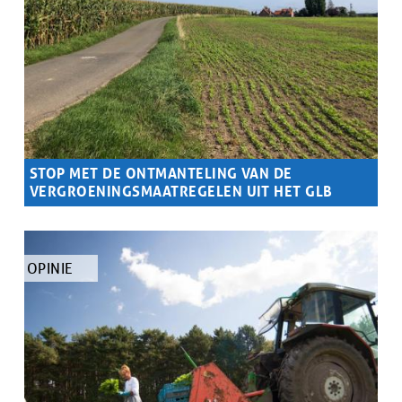
STOP MET DE ONTMANTELING VAN DE
VERGROENINGSMAATREGELEN UIT HET GLB
Samenvatting
De mogelijke terugschroeving door Europa van
milieuvoorwaarden zet natuur en milieu op het spel
TYPE
OPINIE
ARTIKEL