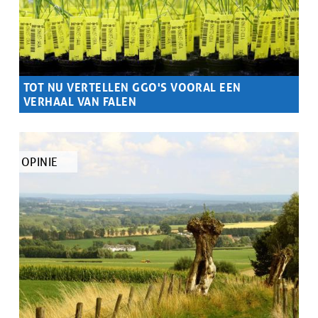
TOT NU VERTELLEN GGO'S VOORAL EEN
VERHAAL VAN FALEN
Samenvatting
Behoud de veiligheidschecks voor ggo's!
TYPE
OPINIE
ARTIKEL