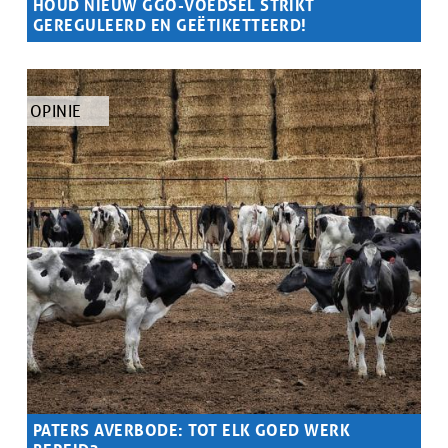
HOUD NIEUW GGO-VOEDSEL STRIKT
GEREGULEERD EN GEËTIKETTEERD!
Samenvatting
Grote agrochemische en zaadbedrijven willen nieuwe
ggo's op de markt brengen, zonder etikettering en zonder
controle op de effecten op onze gezondheid en milieu.
TYPE
OPINIE
ARTIKEL
PATERS AVERBODE: TOT ELK GOED WERK