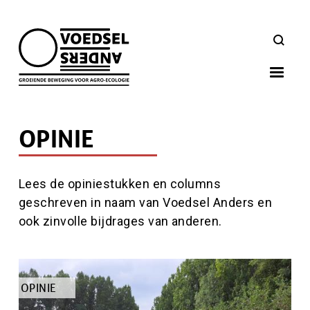
Skip
to
ZOEKEN
main
navigation
OPINIE
Inhoud
Lees de opiniestukken en columns
geschreven in naam van Voedsel Anders en
ook zinvolle bijdrages van anderen.
Hoofdinhoud
TYPE
OPINIE
ARTIKEL