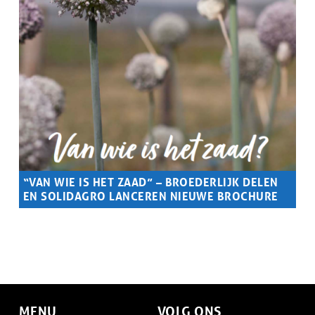
“VAN WIE IS HET ZAAD” – BROEDERLIJK DELEN
EN SOLIDAGRO LANCEREN NIEUWE BROCHURE
Samenvatting
We lanceren met trots het diepgravende dossier “Van wie is
het zaad”. De brochure biedt een uitgebreide analyse van de
hedendaagse zaadveredeling en werpt een kritisch licht op
de machtsdynamieken die onze voedselvoorziening
beïnvloeden.
MENU
VOLG ONS