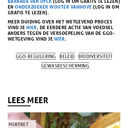
BARBARA VAN DYCK
(LOG IN OM GRATIS TE LEZEN)
EN
ONDERZOEKER WOUTER VANHOVE
(LOG IN OM
GRATIS TE LEZEN).
MEER DUIDING OVER HET WETGEVEND PROCES
VIND JE
HIER
, DE EERDERE ACTIE VAN VOEDSEL
ANDERS TEGEN DE VERSOEPELING VAN DE GGO-
WETGEVING VIND JE
HIER
.
GGO-REGULERING
BELEID
BIODIVERSITEIT
Tags
GEWASBESCHERMING
LEES MEER
TYPE
PORTRET