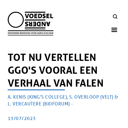
Skip
to
ZOEKEN
main
navigation
TOT NU VERTELLEN
GGO'S VOORAL EEN
VERHAAL VAN FALEN
AUTEUR
A. KENIS (KING'S COLLEGE), S. OVERLOOP (VELT) &
Artikel
L. VERCAUTERE (BIOFORUM) -
doelgroep
PUBLICATIEDATUM
13/07/2023