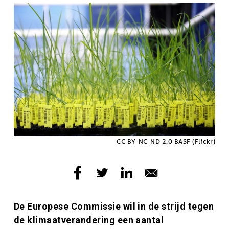
Afbeelding
Afbeelding
Copyright
CC BY-NC-ND 2.0 BASF (Flickr)
Inleiding
De Europese Commissie wil in de strijd tegen
de klimaatverandering een aantal