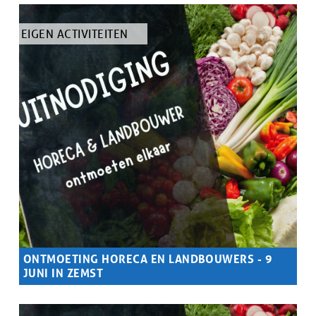
TYPE
EIGEN ACTIVITEITEN
ARTIKEL
ONTMOETING HORECA EN LANDBOUWERS - 9
JUNI IN ZEMST
Samenvatting
Interactieve uitwisselingssessie in Zemst, waar boeren en
horecaondernemers in gesprek gaan over eventuele