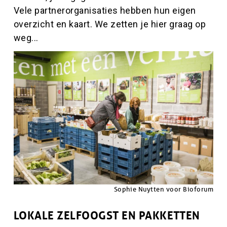
Vele
partnerorganisaties
hebben hun eigen
overzicht en kaart. We zetten je hier graag op
weg...
Hoofdinhoud
Afbeelding
Afbeelding
Copyright
Sophie Nuytten voor Bioforum
LOKALE ZELFOOGST EN PAKKETTEN