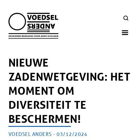
Skip
to
ZOEKEN
main
navigation
NIEUWE
ZADENWETGEVING: HET
MOMENT OM
DIVERSITEIT TE
BESCHERMEN!
AUTEUR
VOEDSEL ANDERS -
PUBLICATIEDATUM
03/12/2024
Artikel