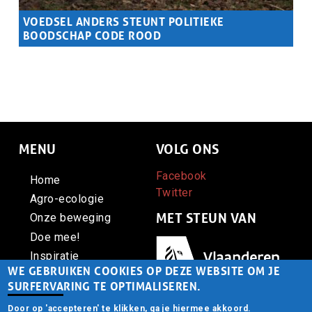
VOEDSEL ANDERS STEUNT POLITIEKE
BOODSCHAP CODE ROOD
Samenvatting
Voedsel Anders steunt de politieke boodschap van Code
Rood die opkomt voor ons leefmilieu, de autonomie van
boeren en voedselsoevereiniteit.
MENU
VOLG ONS
Facebook
Home
Twitter
Agro-ecologie
MET STEUN VAN
Onze beweging
Doe mee!
Afbeelding
Inspiratie
WE GEBRUIKEN COOKIES OP DEZE WEBSITE OM JE
Contact
SURFERVARING TE OPTIMALISEREN.
Door op 'accepteren' te klikken, ga je hiermee akkoord.