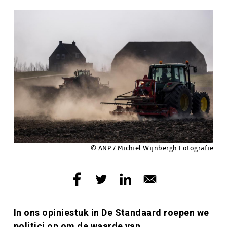
doelgroep
Afbeelding
Afbeelding
Copyright
© ANP / Michiel Wijnbergh Fotografie
Inleiding
In ons opiniestuk in De Standaard roepen we
politici op om de waarde van