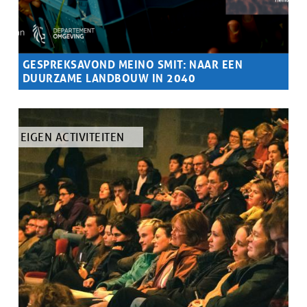
GESPREKSAVOND MEINO SMIT: NAAR EEN
DUURZAME LANDBOUW IN 2040
Samenvatting
De toonaangevende bioboer en onderzoeker bewijst het
potentieel van een agro-ecologisch alternatief.
TYPE
EIGEN ACTIVITEITEN
ARTIKEL