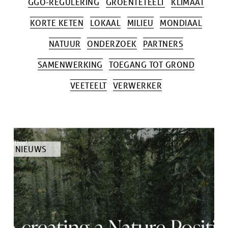
GGO-REGULERING
GROENTETEELT
KLIMAAT
KORTE KETEN
LOKAAL
MILIEU
MONDIAAL
NATUUR
ONDERZOEK
PARTNERS
SAMENWERKING
TOEGANG TOT GROND
VEETEELT
VERWERKER
TYPE
NIEUWS
ARTIKEL