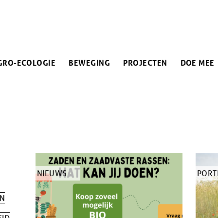
IN
GRO-ECOLOGIE
BEWEGING
PROJECTEN
DOE MEE
VIGATION
TYPE
NIEUWS
TYPE
PORT
ARTIKEL
ARTI
JN
EID