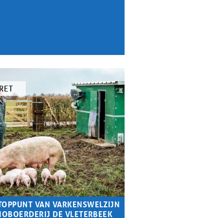
RET
KEL
TOPPUNT VAN VARKENSWELZIJN
BIOBOERDERIJ DE VLETERBEEK