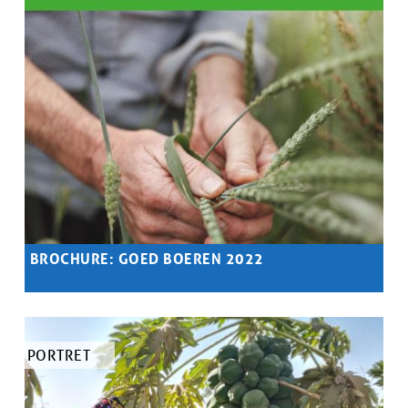
BROCHURE: GOED BOEREN 2022
Samenvatting
Agro-ecologische boeren en boerinnen over hoop &
autonomie.
TYPE
PORTRET
ARTIKEL