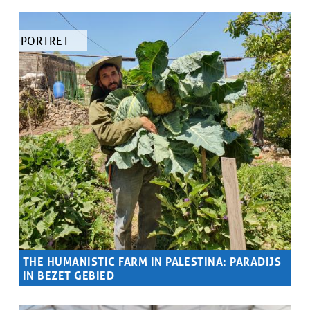
Samenvatting
De Vandersmissens vertellen vol trots over hun biologische
groenten en granen.
TYPE
PORTRET
ARTIKEL
THE HUMANISTIC FARM IN PALESTINA: PARADIJS
IN BEZET GEBIED
Samenvatting
Saad Dagher is dé pionier van de agro-ecologie in Palestina.