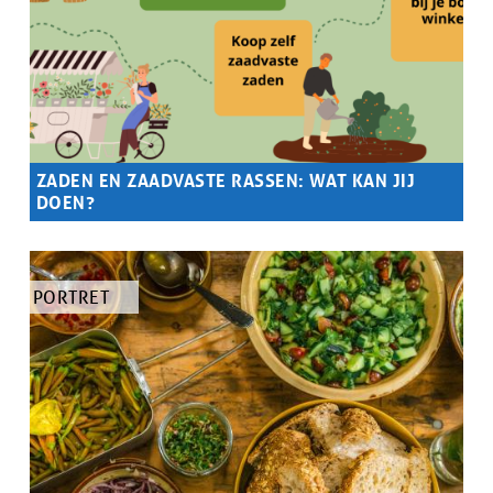
ZADEN EN ZAADVASTE RASSEN: WAT KAN JIJ
DOEN?
Samenvatting
Waarom zijn zaden belangrijk, en wat zijn zaadvaste rassen?
Maar vooral: wat kan jij doen?
TYPE
PORTRET
ARTIKEL