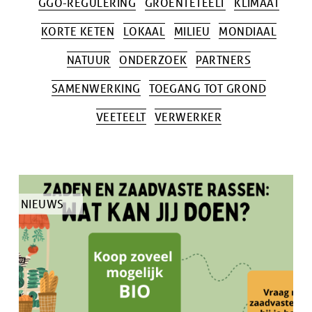
GGO-REGULERING
GROENTETEELT
KLIMAAT
KORTE KETEN
LOKAAL
MILIEU
MONDIAAL
NATUUR
ONDERZOEK
PARTNERS
SAMENWERKING
TOEGANG TOT GROND
VEETEELT
VERWERKER
TYPE
NIEUWS
ARTIKEL