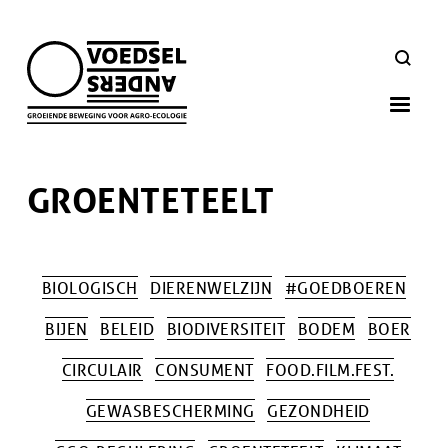
Skip
to
ZOEKEN
main
navigation
GROENTETEELT
BIOLOGISCH
DIERENWELZIJN
#GOEDBOEREN
BIJEN
BELEID
BIODIVERSITEIT
BODEM
BOER
CIRCULAIR
CONSUMENT
FOOD.FILM.FEST.
GEWASBESCHERMING
GEZONDHEID