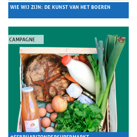
WIE WIJ ZIJN: DE KUNST VAN HET BOEREN
Samenvatting
Kunst en landbouw ontmoeten elkaar in een origineel
tweejarig project.
TYPE
CAMPAGNE
ARTIKEL
#FEBRUARIZONDERSUPERMARKT