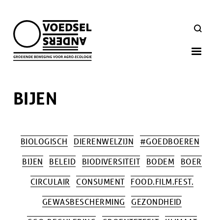
Skip
to
ZOEKEN
main
navigation
BIJEN
BIOLOGISCH
DIERENWELZIJN
#GOEDBOEREN
BIJEN
BELEID
BIODIVERSITEIT
BODEM
BOER
CIRCULAIR
CONSUMENT
FOOD.FILM.FEST.
GEWASBESCHERMING
GEZONDHEID