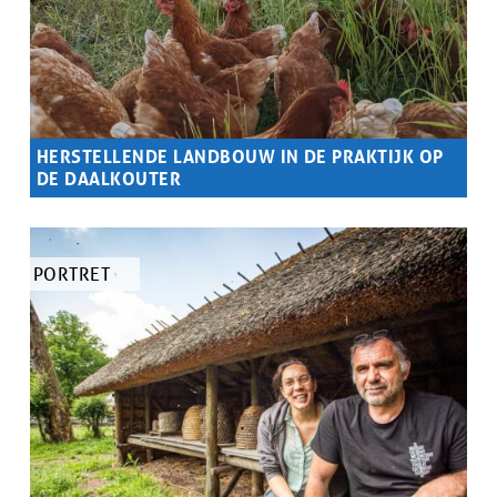
HERSTELLENDE LANDBOUW IN DE PRAKTIJK OP
DE DAALKOUTER
Samenvatting
Van kale maïsakker tot boerderij vol leven.
TYPE
PORTRET
ARTIKEL