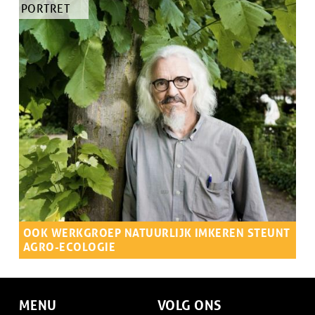
TYPE
PORTRET
eigen permacultuur.
ARTIKEL
OOK WERKGROEP NATUURLIJK IMKEREN STEUNT
AGRO-ECOLOGIE
Samenvatting
Ontdek waarom de Werkgroep Natuurlijk Imkeren partner
werd bij Voedsel Anders.
MENU
VOLG ONS