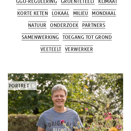
GGO-REGULERING
GROENTETEELT
KLIMAAT
KORTE KETEN
LOKAAL
MILIEU
MONDIAAL
NATUUR
ONDERZOEK
PARTNERS
SAMENWERKING
TOEGANG TOT GROND
VEETEELT
VERWERKER
TYPE
PORTRET
ARTIKEL