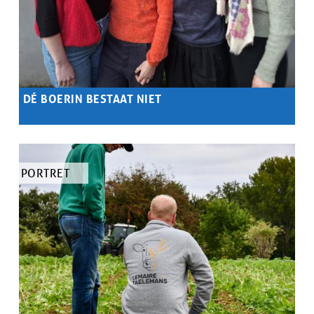
DÉ BOERIN BESTAAT NIET
Samenvatting
...
TYPE
PORTRET
ARTIKEL