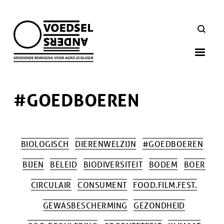
Skip
to
ZOEKEN
main
navigation
#GOEDBOEREN
BIOLOGISCH
DIERENWELZIJN
#GOEDBOEREN
BIJEN
BELEID
BIODIVERSITEIT
BODEM
BOER
CIRCULAIR
CONSUMENT
FOOD.FILM.FEST.
GEWASBESCHERMING
GEZONDHEID