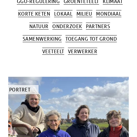
GGO-REGULERING
GROENTETEELT
KLIMAAT
KORTE KETEN
LOKAAL
MILIEU
MONDIAAL
NATUUR
ONDERZOEK
PARTNERS
SAMENWERKING
TOEGANG TOT GROND
VEETEELT
VERWERKER
TYPE
PORTRET
ARTIKEL