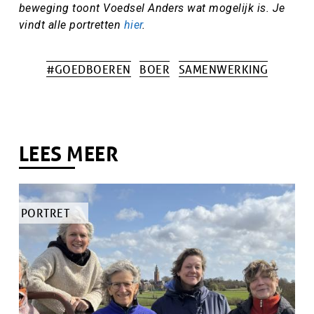
beweging toont Voedsel Anders wat mogelijk is. Je
vindt alle portretten
hier
.
#GOEDBOEREN
BOER
SAMENWERKING
Tags
LEES MEER
TYPE
PORTRET
ARTIKEL