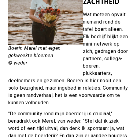
ZACHTHEID
Wat meteen opvalt:
niemand rond de
tafel boert alleen.
Elk bedrijf blijkt een
mini-netwerk op
Boerin Merel met eigen
zich, gedragen door
gekweekte bloemen
partners, collega-
©
weder
boeren,
plukkaarters,
deelnemers en gezinnen. Boeren is hier nooit een
solo-bezigheid, maar ingebed in relaties. Community
is geen randverhaal, het is een voorwaarde om te
kunnen volhouden.
"De community rond mijn boerderij is cruciaal,"
benadrukt ook Merel, van weder. "Stel dat ik ziek
word of een tijd uitval, dan denk ik spontaan: ja, wat
dan met de boerderij? En dan zijn er aandeelhouders