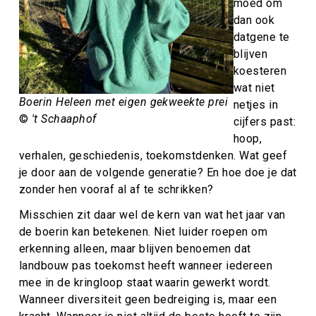
moed om
dan ook
datgene te
blijven
koesteren
wat niet
Boerin Heleen met eigen gekweekte prei
netjes in
©
't Schaaphof
cijfers past:
hoop,
verhalen, geschiedenis, toekomstdenken. Wat geef
je door aan de volgende generatie? En hoe doe je dat
zonder hen vooraf al af te schrikken?
Misschien zit daar wel de kern van wat het jaar van
de boerin kan betekenen. Niet luider roepen om
erkenning alleen, maar blijven benoemen dat
landbouw pas toekomst heeft wanneer iedereen
mee in de kringloop staat waarin gewerkt wordt.
Wanneer diversiteit geen bedreiging is, maar een