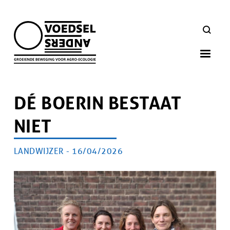
Skip
to
ZOEKEN
main
navigation
DÉ BOERIN BESTAAT
NIET
AUTEUR
LANDWIJZER -
PUBLICATIEDATUM
16/04/2026
Artikel
doelgroep
Afbeelding
Afbeelding