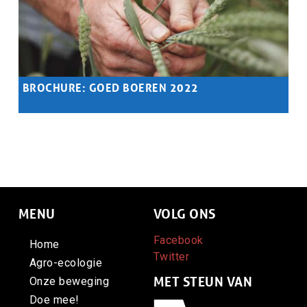
BROCHURE: GOED BOEREN 2022
Samenvatting
Agro-ecologische boeren en boerinnen over hoop &
autonomie.
MENU
VOLG ONS
Facebook
Home
Twitter
Agro-ecologie
MET STEUN VAN
Onze beweging
Doe mee!