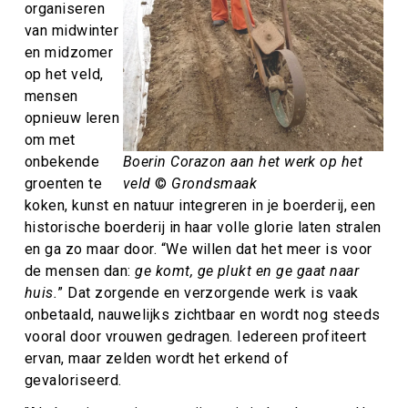
organiseren
van midwinter
en midzomer
op het veld,
mensen
opnieuw leren
om met
onbekende
Boerin Corazon aan het werk op het
groenten te
veld
©
Grondsmaak
koken, kunst en natuur integreren in je boerderij, een
historische boerderij in haar volle glorie laten stralen
en ga zo maar door. “We willen dat het meer is voor
de mensen dan:
ge komt, ge plukt en ge gaat naar
huis.
” Dat zorgende en verzorgende werk is vaak
onbetaald, nauwelijks zichtbaar en wordt nog steeds
vooral door vrouwen gedragen. Iedereen profiteert
ervan, maar zelden wordt het erkend of
gevaloriseerd.