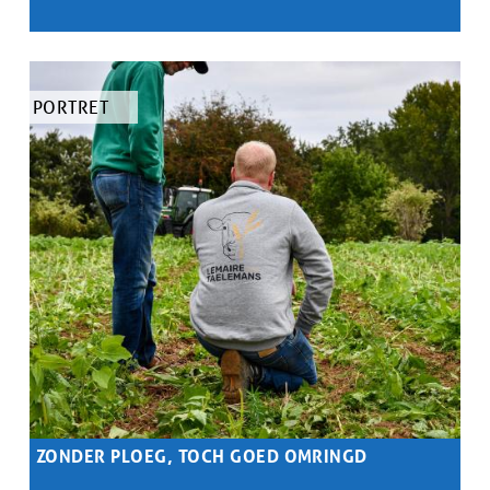
Samenvatting
...
TYPE
PORTRET
ARTIKEL
ZONDER PLOEG, TOCH GOED OMRINGD