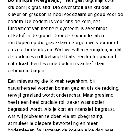
Dominique (Weigewijs):
"
Het gaat eigenlijk over
kruidenrijk grasland. Die diversiteit aan kruiden,
klaver en grassen is heel voedzaam en goed voor de
bodem. De bodem is voor ons de kern, het
fundament van het hele systeem. Klaver bindt
stikstof in de grond. Door de koeien te laten
rondlopen op die gras-klaver zorgen we voor mest
en voor bodemleven. Wat we willen vermijden, is dat
de bodem wordt behandeld als een louter passief
substraat. Een levende bodem is actief: daar
gebeuren dingen.
Een misvatting die ik vaak tegenkom: bij
natuurherstel worden bomen gezien als de redding,
terwijl grasland wordt onderschat. Maar grasland
heeft een heel cruciale rol, zeker waar actief
begraasd wordt. Als je kort en intensief begraast,
wat wij proberen te doen via stripbegrazing,
stimuleer je diepere beworteling en meer
bodemleven. Wij roteren de koeien elke dag naar