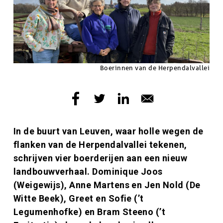
Copyright
Boerinnen van de Herpendalvallei
Inleiding
In de buurt van Leuven, waar holle wegen de
flanken van de Herpendalvallei tekenen,
schrijven vier boerderijen aan een nieuw
landbouwverhaal. Dominique Joos
(Weigewijs), Anne Martens en Jen Nold (De
Witte Beek), Greet en Sofie (’t
Legumenhofke) en Bram Steeno (’t