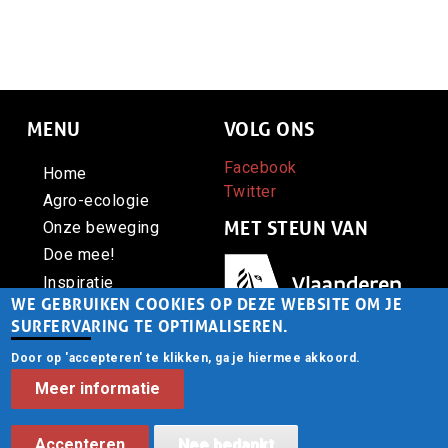
autonomie.
MENU
VOLG ONS
Facebook
Home
Twitter
Agro-ecologie
MET STEUN VAN
Onze beweging
Doe mee!
Afbeelding
Inspiratie
WE GEBRUIKEN COOKIES OP DEZE WEBSITE OM JE
Contact
SURFERVARING TE OPTIMALISEREN.
Door op 'accepteren' te klikken, ga je hiermee akkoord.
CONTACT
© Voedsel Anders vzw -
Meer informatie
Privacy
Gebouwd door
startx
Accepteren
Nee bedankt