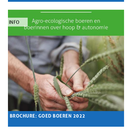
Samenvatting
Akkerbouwer Jonas Lemaire over niet-kerende
bodembewerking: voordelen, uitdagingen & het belang van
een netwerk
TYPE
INFO
ARTIKEL
BROCHURE: GOED BOEREN 2022
Samenvatting
Agro-ecologische boeren en boerinnen over hoop &