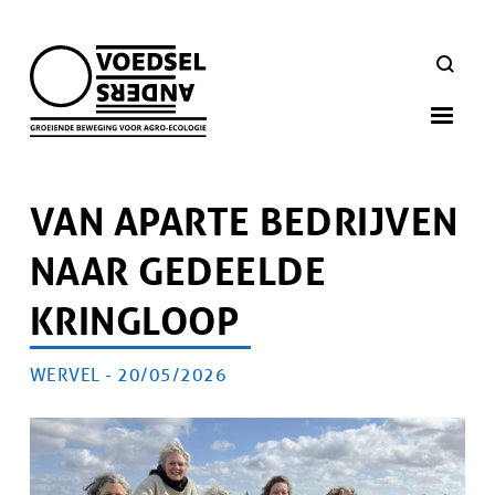
Skip
to
ZOEKEN
main
navigation
VAN APARTE BEDRIJVEN
NAAR GEDEELDE
KRINGLOOP
AUTEUR
WERVEL -
PUBLICATIEDATUM
20/05/2026
Artikel
doelgroep
Afbeelding
Afbeelding