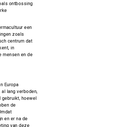
zoals ontbossing
erke
ermacultuur een
vingen zoals
sch centrum dat
ent, in
de mensen en de
en Europa
 al lang verboden,
 gebruikt, hoewel
ebben de
 Omdat
jn en er na de
eting van deze