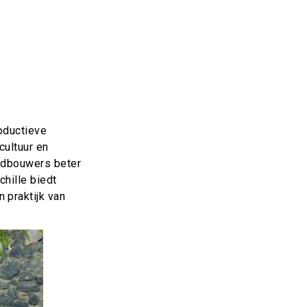
roductieve
cultuur en
andbouwers beter
hille biedt
 praktijk van