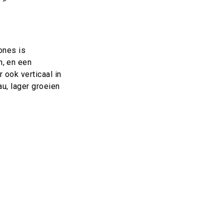
ones is
n, en een
 ook verticaal in
u, l
ager groeien