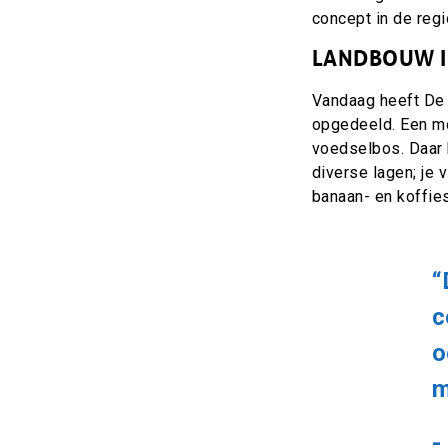
concept in de regi
LANDBOUW I
Vandaag heeft De 
opgedeeld. E
en m
voedselbos. Daar k
diverse lagen; j
e v
banaan- en koffies
“
c
o
m
-