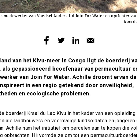
 is medewerker van Voedsel Anders-lid Join For Water en oprichter va
boerde
land van het Kivu-meer in Congo ligt de boerderij va
s, als gepassioneerd beoefenaar van permacultuur e
erker van Join For Water. Achille droomt ervan dat
nspireert in een regio getekend door onveiligheid,
kheden en ecologische problemen.
e boerderij Kraal du Lac Kivu in het kader van een opleiding
iliale landbouwers en voormalige kindsoldaten en jongeren d
. Achille nam het initiatief om percelen aan te kopen die v
ig opbrachten. Hij vormde ze om tot een permacultuurboerder