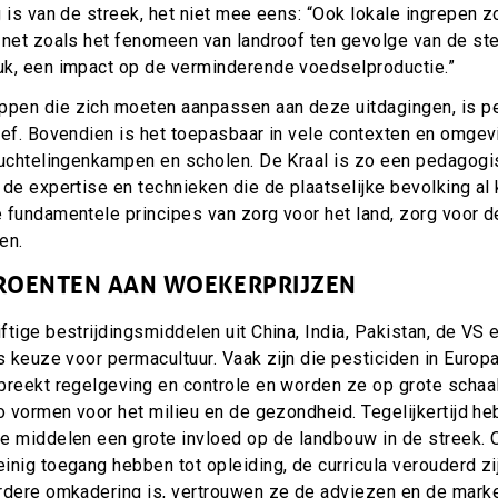
 is van de streek, het niet mee eens: “Ook lokale ingrepen 
 net zoals het fenomeen van landroof ten gevolge van de st
k, een impact op de verminderende voedselproductie.”
pen die zich moeten aanpassen aan deze uitdagingen, is p
ief. Bovendien is het toepasbaar in vele contexten en omge
luchtelingenkampen en scholen. De Kraal is zo een pedagogi
de expertise en technieken die de plaatselijke bevolking al k
 fundamentele principes van zorg voor het land, zorg voor 
en.
ROENTEN AAN WOEKERPRIJZEN
tige bestrijdingsmiddelen uit China, India, Pakistan, de VS 
s keuze voor permacultuur. Vaak zijn die pesticiden in Europa
breekt regelgeving en controle en worden ze op grote schaal
o vormen voor het milieu en de gezondheid. Tegelijkertijd h
de middelen een
grote invloed op de landbouw in de streek.
nig toegang hebben tot opleiding, de curricula verouderd zi
rdere omkadering is, vertrouwen ze de adviezen en de mark