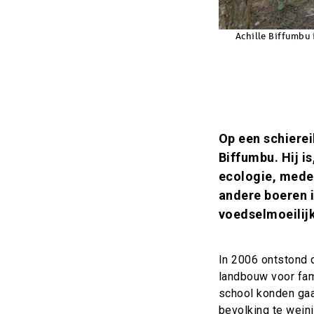
Copyright
Achille Biffumbu
Inleiding
Op een schierei
Biffumbu. Hij i
ecologie, medew
andere boeren i
voedselmoeilij
In 2006 ontstond d
landbouw voor fam
school konden gaan
bevolking te wein