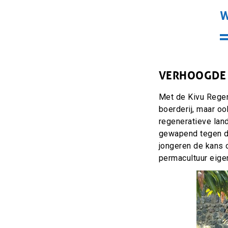
W
VERHOOGDE
Met de
Kivu Regen
boerderij, maar oo
regeneratieve lan
gewapend tegen de
jongeren de kans 
permacultuur eige