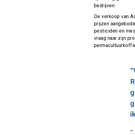
bedrijven.
De verkoop van Ac
prijzen aangebode
pesticiden en mest
vraag naar zijn pr
permacultuurkoffie
“
R
g
g
i
-