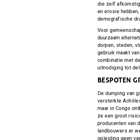
die zelf afkomstig
en erosie hebben,
demografische dru
Voor gemeenschap
duurzaam alternat
dorpen, steden, v
gebruik maakt van 
combinatie met de
uitnodiging tot del
BESPOTEN G
De dumping van gif
versterkte Achille
maar in Congo ont
ze een groot risic
producenten van 
landbouwers er wei
opleiding geen ve