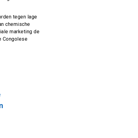
orden tegen lage
van chemische
ciale marketing de
te Congolese
e
n