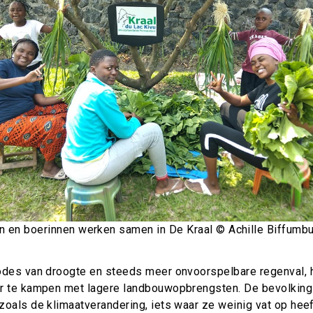
n en boerinnen werken samen in De Kraal © Achille Biffumb
odes van droogte en steeds meer onvoorspelbare regenval, 
r te kampen met lagere landbouwopbrengsten. De bevolking 
oals de klimaatverandering, iets waar ze weinig vat op heeft