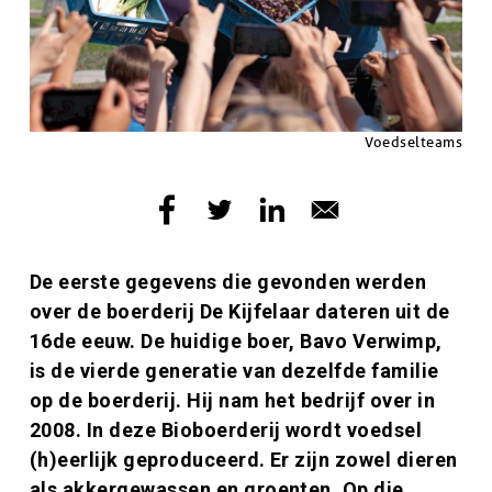
Copyright
Voedselteams
Inleiding
De eerste gegevens die gevonden werden
over de boerderij De Kijfelaar dateren uit de
16de eeuw. De huidige boer, Bavo Verwimp,
is de vierde generatie van dezelfde familie
op de boerderij. Hij nam het bedrijf over in
2008. In deze Bioboerderij wordt voedsel
(h)eerlijk geproduceerd. Er zijn zowel dieren
als akkergewassen en groenten. Op die