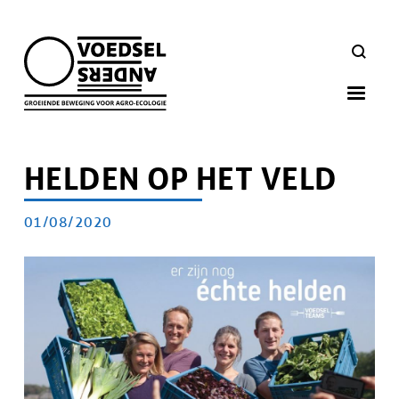
Skip
to
ZOEKEN
main
navigation
HELDEN OP HET VELD
PUBLICATIEDATUM
01/08/2020
Artikel
doelgroep
Afbeelding
Afbeelding