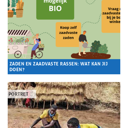
ZADEN EN ZAADVASTE RASSEN: WAT KAN JIJ
DOEN?
Samenvatting
Waarom zijn zaden belangrijk, en wat zijn zaadvaste rassen?
Maar vooral: wat kan jij doen?
TYPE
PORTRET
ARTIKEL