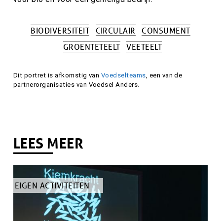
BIODIVERSITEIT
CIRCULAIR
CONSUMENT
Tags
GROENTETEELT
VEETEELT
Attributie
Dit portret is afkomstig van
Voedselteams
, een van de
partnerorganisaties van Voedsel Anders.
LEES MEER
TYPE
EIGEN ACTIVITEITEN
ARTIKEL