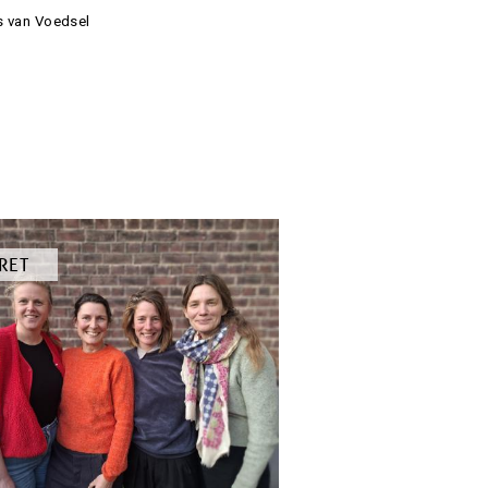
s van Voedsel
RET
KEL