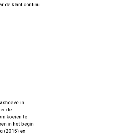
ar de klant continu
hashoeve in
der de
 om koeien te
en in het begin
eg (2015) en