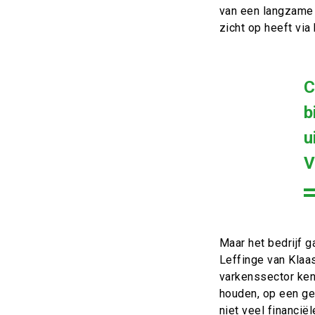
van een langzame k
zicht op heeft via
C
b
u
V
Maar het bedrijf 
Leffinge van Klaa
varkenssector kent
houden, op een ge
niet veel financië