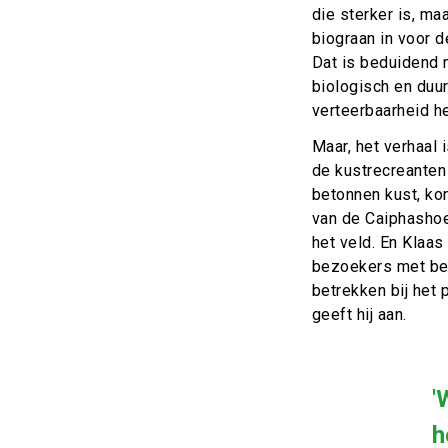
die sterker is, ma
biograan in voor d
Dat is beduidend m
biologisch en duu
verteerbaarheid h
Maar, het verhaal
de kustrecreanten 
betonnen kust, kon
van de Caiphashoev
het veld. En Klaa
bezoekers met beg
betrekken bij het
geeft hij aan.
'
h