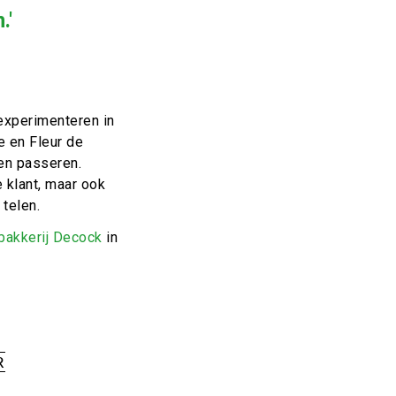
.'
experimenteren in
e en Fleur de
ten passeren.
 klant, maar ook
telen.
bakkerij Decock
in
R