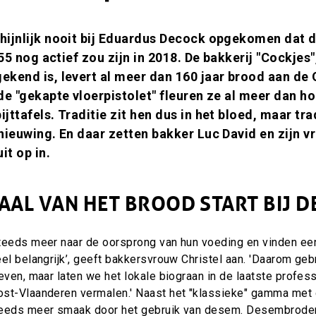
ijnlijk nooit bij Eduardus Decock opgekomen dat d
855 nog actief zou zijn in 2018. De bakkerij "Cockjes"
ekend is, levert al meer dan 160 jaar brood aan de
de "gekapte vloerpistolet" fleuren ze al meer dan h
ttafels. Traditie zit hen dus in het bloed, maar tra
nieuwing. En daar zetten bakker Luc David en zijn v
it op in.
AAL VAN HET BROOD START BIJ D
teeds meer naar de oorsprong van hun voeding en vinden een
el belangrijk’, geeft bakkersvrouw Christel aan. 'Daarom geb
even, maar laten we het lokale biograan in de laatste profes
st-Vlaanderen vermalen.' Naast het "klassieke" gamma met g
teeds meer smaak door het gebruik van desem. Desembroden