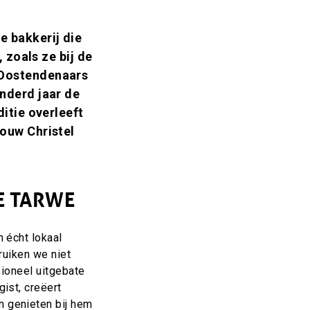
e bakkerij die
, zoals ze bij de
 Oostendenaars
onderd jaar de
ditie overleeft
rouw Christel
E TARWE
 écht lokaal
ruiken we niet
sioneel uitgebate
ist, creëert
 genieten bij hem