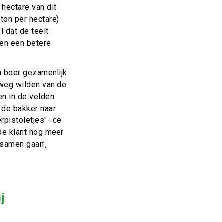
 hectare van dit
ton per hectare).
l dat de teelt
 en een betere
n boer gezamenlijk
 weg wilden van de
en in de velden
j de bakker naar
rpistoletjes"- de
de klant nog meer
 samen gaan',
j