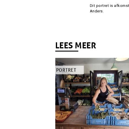
Attributie
Dit portret is afkoms
Anders.
LEES MEER
TYPE
PORTRET
ARTIKEL