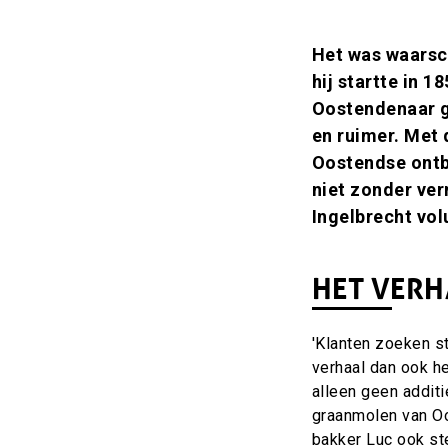
Inleiding
Het was waarsch
hij startte in 1
Oostendenaar g
en ruimer. Met 
Oostendse ontbij
niet zonder ver
Ingelbrecht volu
HET VERH
'Klanten zoeken s
verhaal dan ook he
alleen geen additi
graanmolen van Oo
bakker Luc ook s