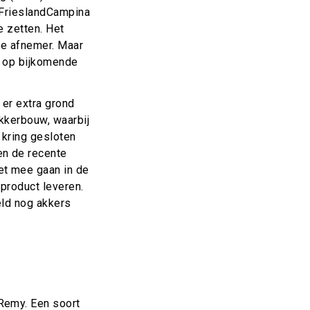
e FrieslandCampina
e zetten. Het
we afnemer. Maar
n op bijkomende
 er extra grond
akkerbouw, waarbij
 kring gesloten
en de recente
et mee gaan in de
product leveren.
eld nog akkers
Remy. Een soort