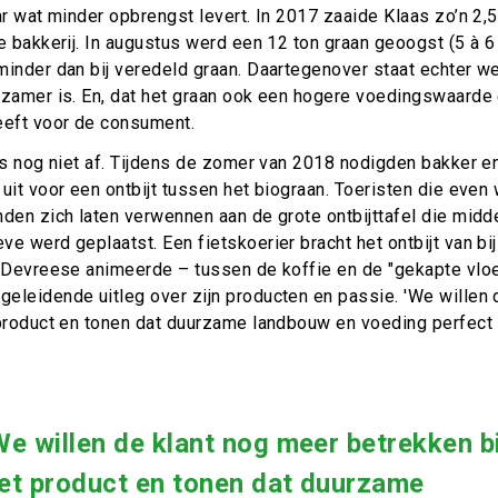
ar wat minder opbrengst levert. In 2017 zaaide Klaas zo’n 2,5
e bakkerij. In augustus werd een 12 ton graan geoogst (5 à 6 
inder dan bij veredeld graan. Daartegenover staat echter we
rzamer is. En, dat het graan ook een hogere voedingswaarde
eeft voor de consument.
 is nog niet af. Tijdens de zomer van 2018 nodigden bakker e
uit voor een ontbijt tussen het biograan. Toeristen die even
den zich laten verwennen aan de grote ontbijttafel die midd
e werd geplaatst. Een fietskoerier bracht het ontbijt van bi
s Devreese animeerde – tussen de koffie en de "gekapte vloe
eleidende uitleg over zijn producten en passie. 'We willen 
 product en tonen dat duurzame landbouw en voeding perfect
We willen de klant nog meer betrekken bi
et product en tonen dat duurzame