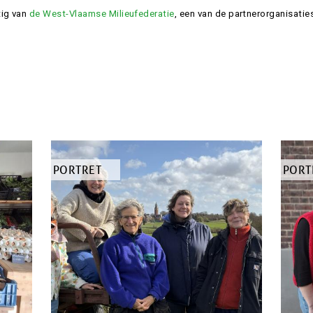
tig van
de West-Vlaamse Milieufederatie
, een van de partnerorganisatie
TYPE
PORTRET
TYPE
PORT
ARTIKEL
ARTI