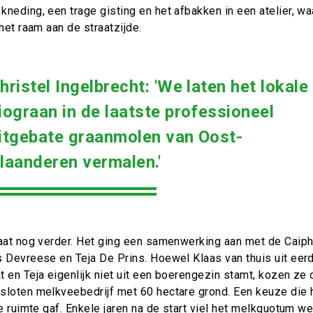
neding, een trage gisting en het afbakken in een atelier, wa
 het raam aan de straatzijde.
hristel
Ingelbrecht:
'We laten het lokale
iograan in de laatste professioneel
itgebate graanmolen van Oost-
laanderen vermalen.'
gaat nog verder. Het ging een samenwerking aan met de Caip
s Devreese en Teja De Prins. Hoewel Klaas van thuis uit eer
 en Teja eigenlijk niet uit een boerengezin stamt, kozen ze
sloten melkveebedrijf met 60 hectare grond. Een keuze die h
le ruimte gaf. Enkele jaren na de start viel het melkquotum w