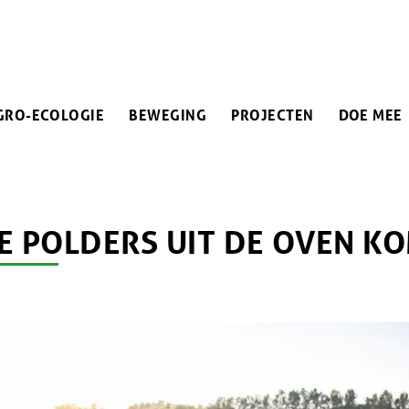
IN
GRO-ECOLOGIE
BEWEGING
PROJECTEN
DOE MEE
VIGATION
PAD
n
E POLDERS UIT DE OVEN K
M