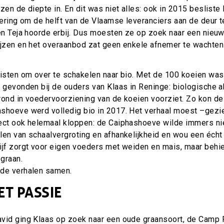
zen de diepte in. En dit was niet alles: ook in 2015 beslist
rering om de helft van de Vlaamse leveranciers aan de deur t
 en Teja hoorde erbij. Dus moesten ze op zoek naar een nieu
ijzen en het overaanbod zat geen enkele afnemer te wachte
listen om over te schakelen naar bio. Met de 100 koeien was
d gevonden bij de ouders van Klaas in Reninge: biologische 
rond in voedervoorziening van de koeien voorziet. Zo kon de
shoeve werd volledig bio in 2017. Het verhaal moest –gezi
ect ook helemaal kloppen: de Caiphashoeve wilde immers ni
len van schaalvergroting en afhankelijkheid en wou een écht 
ijf zorgt voor eigen voeders met weiden en mais, maar behi
 graan.
de verhalen samen.
T PASSIE
vid ging Klaas op zoek naar een oude graansoort, de Camp 