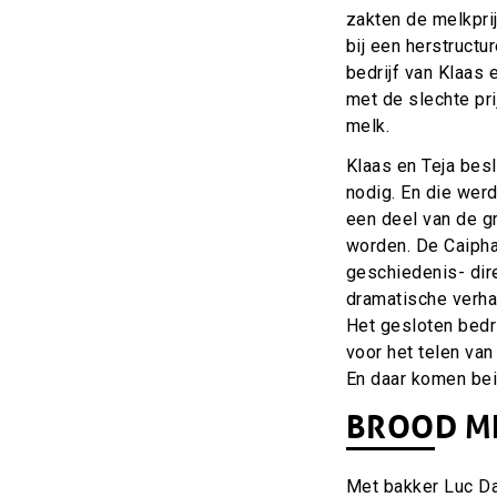
zakten de melkprij
bij een herstructu
bedrijf van Klaas
met de slechte pr
melk.
Klaas en Teja bes
nodig. En die wer
een deel van de g
worden. De Caipha
geschiedenis- dir
dramatische verha
Het gesloten bedr
voor het telen van
En daar komen bei
BROOD ME
Met bakker Luc Da