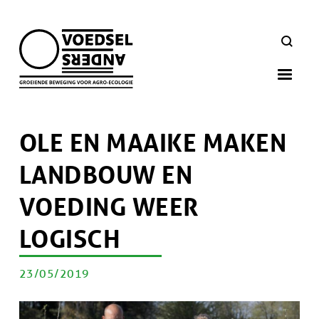
Skip
to
ZOEKEN
main
navigation
OLE EN MAAIKE MAKEN
LANDBOUW EN
VOEDING WEER
LOGISCH
PUBLICATIEDATUM
23/05/2019
Artikel
doelgroep
Afbeelding
Afbeelding