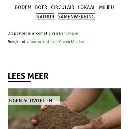
BODEM
BOER
CIRCULAIR
LOKAAL
MILIEU
Tags
NATUUR
SAMENWERKING
Attributie
Dit portret is afkomstig van
Landwijzer
Bekijk het
videoportret over Ole en Maaike
LEES MEER
TYPE
EIGEN ACTIVITEITEN
ARTIKEL