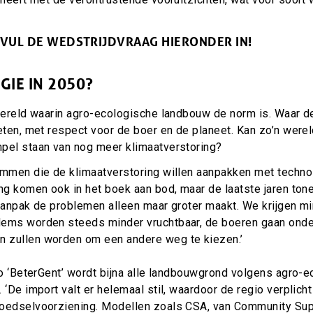
 VUL DE WEDSTRIJDVRAAG HIERONDER IN!
GIE IN 2050?
 wereld waarin agro-ecologische landbouw de norm is. Waar 
eten, met respect voor de boer en de planeet. Kan zo’n were
pel staan van nog meer klimaatverstoring?
emmen die de klimaatverstoring willen aanpakken met techno
ing komen ook in het boek aan bod, maar de laatste jaren to
aanpak de problemen alleen maar groter maakt. We krijgen mi
ems worden steeds minder vruchtbaar, de boeren gaan onder
 zullen worden om een andere weg te kiezen.’
io ‘BeterGent’ wordt bijna alle landbouwgrond volgens agro-
 ‘De import valt er helemaal stil, waardoor de regio verplich
voedselvoorziening. Modellen zoals CSA, van Community Su