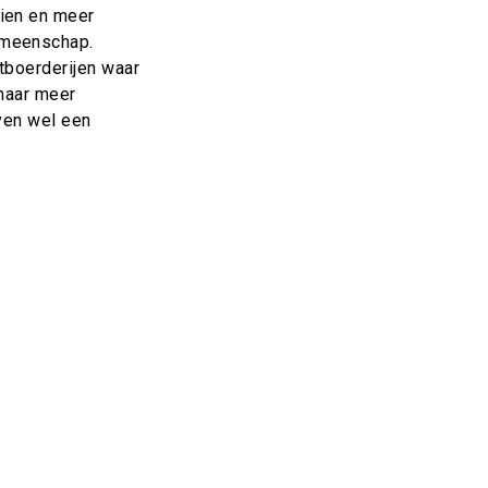
eien en meer
emeenschap.
tboerderijen waar
 naar meer
jven wel een