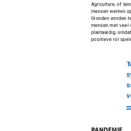
Agriculture, of l
mensen werken op
Gronden worden te
mensen met veel da
plantaardig, omdat
positieve rol spel
'
s
s
v
PANDEMIE