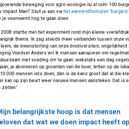
groeiende beweging voor agro-ecologie nu al ruim 100 burgers
 Impact Man? Sluit je aan via
het aanmeldformulier 'burgers'
je je voorneemt nog te gaan doen.
n 2008 startte met het experiment rond mijn kleine voetafdr
elangrijk thema. Ik zag steeds meer verbanden tussen onze 
leem, de ineenstorting van onze biodiversiteit, ongelijkheid .
weging Voedsel Anders wil ik mensen aansporen om regelmat
 duurzaam met voeding om te gaan: wekelijks een dag vegeta
aan, je abonneren op groenten van de boer, letten op de lok
10.000 mensen iets doen, dan is de kans groot dat al die kl
ger kan op zijn beurt weer nieuwe mensen aansteken. Dat is 
e zetten.’
Mijn belangrijkste hoop is dat mensen
eloven dat wat we doen impact heeft o