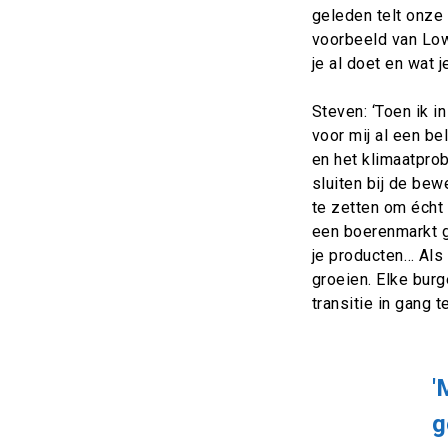
geleden telt onze 
voorbeeld van Low
je al doet en wat 
Steven: ‘Toen ik i
voor mij al een b
en het klimaatprob
sluiten bij de be
te zetten om écht
een boerenmarkt g
je producten… Als 
groeien. Elke bur
transitie in gang t
'
g