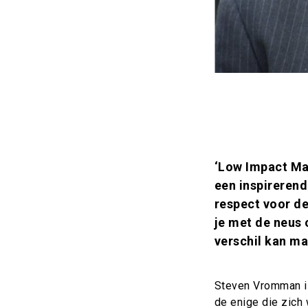
Copyright
Inleiding
‘Low Impact Ma
een inspireren
respect voor de
je met de neus 
verschil kan m
Steven Vromman is
de enige die zich