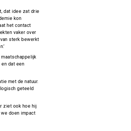
 dat idee zat drie
ndemie kon
at het contact
iekten vaker over
van sterk bewerkt
n.’
s maatschappelijk
 en dat een
tie met de natuur.
logisch geteeld
 ziet ook hoe hij
t we doen impact