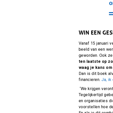
o
WIN EEN GE
Vanaf 15 januari 
beeld van een wer
geworden. Ook zelf
ten laatste op z
waag je kans om
Dan is dit boek a
financieren.
Ja, i
‘We krijgen veron
Tegelijkertijd geb
en organisaties di
voorstellen hoe de
En als je dit comb