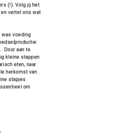
 (!). Volg jij het
en vertel ons wat
uk was voeding
voedselproductie
.. Door aan te
ig kleine stappen
risch eten, naar
ale herkomst van
eine stapjes
essentieel om
p