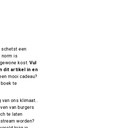
n schetst een
 norm is
n gewone kost.
Vul
dit artikel in en
een mooi cadeau?
 boek te
g van ons klimaat…
ieven van burgers
ch te laten
ainstream worden?
ereld krijg je