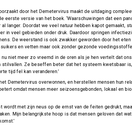
orzaakt door het Demetervirus maakt de uitdaging compleet,
n de eerste versie van het boek. ‘Waarschuwingen dat een pa
 al langer. Doordat we veel natuur hebben kapot gemaakt, sta
er in veel gebieden onder druk. Daardoor springen infectiez
mens. De weerstand is ook zwakker geworden door het eten 
 suikers en vetten maar ook zonder gezonde voedingsstoffe
 nu niet meer zo vreemd in de oren als je hen vertelt dat on
 stilvallen. Ze beseffen beter dat het systeem kwetsbaar is,
te tijd fel kan veranderen.’
 het Demetervirus overwonnen, en herstellen mensen hun rela
betert omdat mensen meer seizoensgebonden, lokaal en bio
t wordt met zijn neus op de ernst van de feiten gedrukt, maar
maken. Mijn belangrijkste hoop is dat mensen geloven dat wa
komst.’