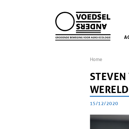
Skip
to
main
navigation
MA
A
NA
KRUIMEL
Home
STEVEN 
WERELD
PUBLICATIEDATU
15/12/2020
Artikel
doelgroep
Afbeelding
Afbeelding