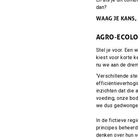
dan?
WAAG JE KANS,
AGRO-ECOLO
Stel je voor. Een
kiest voor korte k
nu we aan de drem
‘Verschillende st
efficiëntieverhog
inzichten dat die 
voeding, onze bod
we dus gedwongen
In de fictieve reg
principes beheerd.
denken over hun 