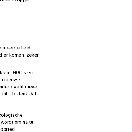
de meerderheid
ld er komen, zeker
logie, GGO’s en
nen nieuwe
nder kwalitatieve
uit… Ik denk dat
ecologische
t wordt om na te
pported