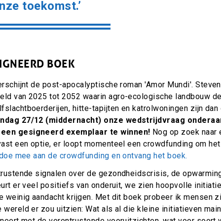
nze toekomst.’
SIGNEERD BOEK
verschijnt de post-apocalyptische roman 'Amor Mundi'. Steve
eld van 2025 tot 2052 waarin agro-ecologische landbouw de
slachtboerderijen, hitte-tapijten en katrolwoningen zijn da
ondag 27/12 (middernacht) onze wedstrijdvraag onderaan 
 een gesigneerd exemplaar te winnen!
Nog op zoek naar 
lvast een optie, er loopt momenteel een crowdfunding om het
k doe mee aan de crowdfunding en ontvang het boek.
trustende signalen over de gezondheidscrisis, de opwarmin
eurt er veel positiefs van onderuit, we zien hoopvolle initiat
e weinig aandacht krijgen. Met dit boek probeer ik mensen zi
 wereld er zou uitzien: Wat als al die kleine initiatieven m
ineert met de verontrustende vooruitzichten, wat voor soort w