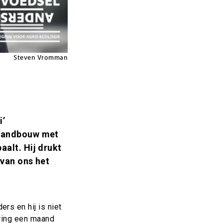
Steven Vromman
i’
 landbouw met
aalt. Hij drukt
 van ons het
rs en hij is niet
ering een maand