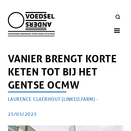
Skip
to
ZOEKEN
main
navigation
VANIER BRENGT KORTE
KETEN TOT BIJ HET
GENTSE OCMW
AUTEUR
LAURENCE CLAERHOUT (LINKED.FARM) -
Artikel
doelgroep
PUBLICATIEDATUM
25/05/2023
Afbeelding
Afbeelding