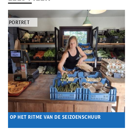
TYPE
PORTRET
ARTIKEL
OP HET RITME VAN DE SEIZOENSCHUUR
Samenvatting
Boerenkoppel Delfien en Jeroen kiezen bewust voor een