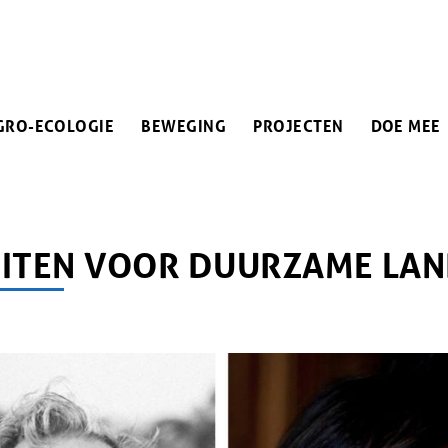
IN
GRO-ECOLOGIE
BEWEGING
PROJECTEN
DOE MEE
VIGATION
PAD
n
LEITEN VOOR DUURZAME L
M