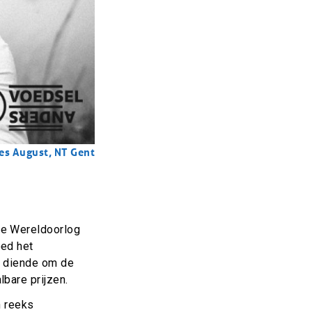
les August, NT Gent
de Wereldoorlog
eed het
t diende om de
bare prijzen.
n reeks