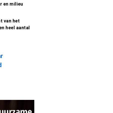
r en milieu
t van het
n heel aantal
ar
d