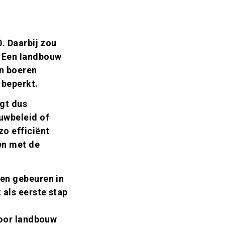
. Daarbij zou
. Een landbouw
an boeren
 beperkt.
agt dus
uwbeleid of
o efficiënt
en met de
en gebeuren in
 als eerste stap
voor landbouw