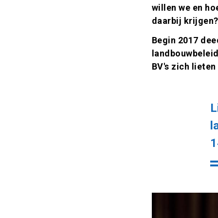
willen we en ho
daarbij krijgen
Begin 2017 dee
landbouwbeleid
BV's zich liet
L
l
1
Afbeelding