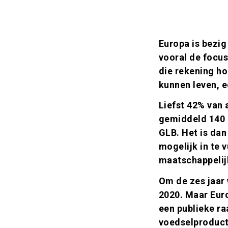
Inleiding
Europa is bezig
vooral de focu
die rekening h
kunnen leven, e
Liefst 42% van 
gemiddeld 140 
GLB. Het is dan
mogelijk in te 
maatschappelij
Om de zes jaar
2020. Maar Euro
een publieke ra
voedselproducti