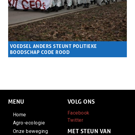
VOEDSEL ANDERS STEUNT POLITIEKE
BOODSCHAP CODE ROOD
Samenvatting
Voedsel Anders steunt de politieke boodschap van Code
Rood die opkomt voor ons leefmilieu, de autonomie van
boeren en voedselsoevereiniteit.
MENU
VOLG ONS
Facebook
Home
Twitter
Agro-ecologie
MET STEUN VAN
Onze beweging