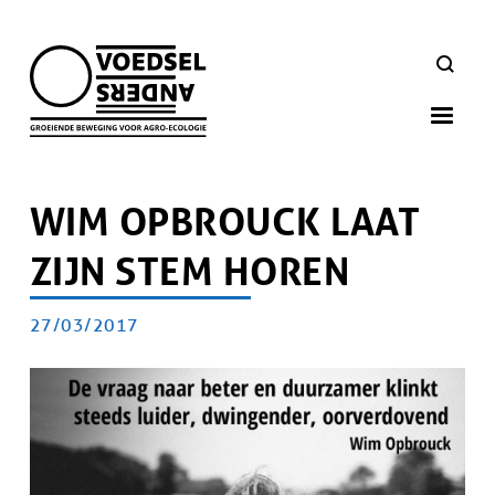
Skip
to
ZOEKEN
main
navigation
WIM OPBROUCK LAAT
ZIJN STEM HOREN
PUBLICATIEDATUM
27/03/2017
Artikel
doelgroep
Afbeelding
Afbeelding