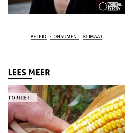
BELEID
CONSUMENT
KLIMAAT
Tags
LEES MEER
TYPE
PORTRET
ARTIKEL