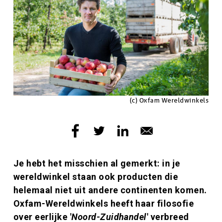
Copyright
(c) Oxfam Wereldwinkels
Inleiding
Je hebt het misschien al gemerkt: in je
wereldwinkel staan ook producten die
helemaal niet uit andere continenten komen.
Oxfam-Wereldwinkels heeft haar filosofie
over eerlijke '
Noord-Zuidhandel
' verbreed