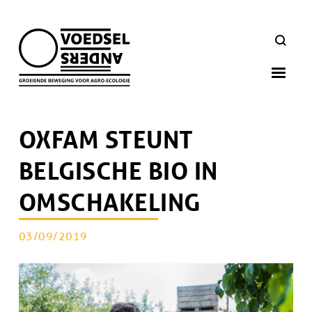
Skip
to
ZOEKEN
main
navigation
OXFAM STEUNT
BELGISCHE BIO IN
OMSCHAKELING
PUBLICATIEDATUM
03/09/2019
Artikel
doelgroep
Afbeelding
Afbeelding