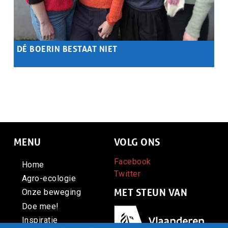
DÉ BOERIN BESTAAT NIET
Samenvatting
...
MENU
VOLG ONS
Facebook
Home
Twitter
Agro-ecologie
MET STEUN VAN
Onze beweging
Doe mee!
Afbeelding
Inspiratie