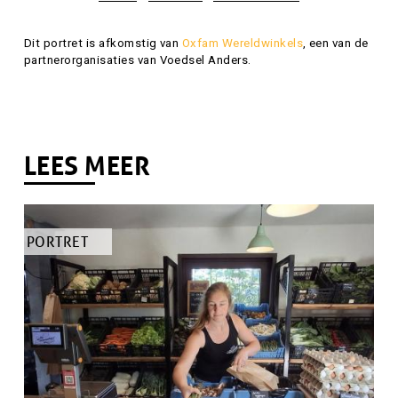
Attributie
Dit portret is afkomstig van
Oxfam Wereldwinkels
, een van de
partnerorganisaties van Voedsel Anders.
LEES MEER
TYPE
PORTRET
ARTIKEL