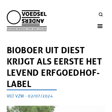
Skip
to
ZOEKEN
main
navigation
BIOBOER UIT DIEST
KRIJGT ALS EERSTE HET
LEVEND ERFGOEDHOF-
LABEL
AUTEUR
VILT VZW -
PUBLICATIEDATUM
02/07/2024
Artikel
doelgroep
Afbeelding
Afbeelding