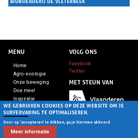
BIOBOERDERIJ DE VLETERBEEK
Samenvatting
Biologische varkenshouder José gebruikt de eerste mobiele
buitenstal voor varkens in Vlaanderen.
MENU
VOLG ONS
Facebook
Home
Twitter
Agro-ecologie
MET STEUN VAN
Onze beweging
Doe mee!
Afbeelding
Inspiratie
WE GEBRUIKEN COOKIES OP DEZE WEBSITE OM JE
Contact
SURFERVARING TE OPTIMALISEREN.
Door op 'accepteren' te klikken, ga je hiermee akkoord.
CONTACT
© Voedsel Anders vzw -
Meer informatie
Privacy