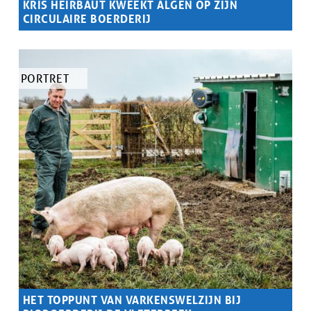
KRIS HEIRBAUT KWEEKT ALGEN OP ZIJN
CIRCULAIRE BOERDERIJ
Samenvatting
Kris kweekt algen op zijn circulaire boerderij
TYPE
PORTRET
ARTIKEL
HET TOPPUNT VAN VARKENSWELZIJN BIJ