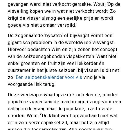
gevangen werd, niet verkocht geraakte. Wout: ‘Op de
visveiling kopen we in wat niet verkocht wordt. Zo
krijgt de visser alsnog een eerlijke prijs en wordt
goede vis niet zomaar verspild.’
De zogenaamde ‘bycatch’ of bijvangst vormt een
gigantisch probleem in de wereldwijde visvangst.
Hiervoor bedachten Wim en zijn zonen het concept
van de seizoensgebonden vispakketten. Want niet
enkel groenten en fruit zijn veel lekkerder én
duurzamer in het juiste seizoen, bij vissen is dit net
zo.
Een seizoenskalender voor vis
vind je via
voorgaande link terug.
Deze werkwijze waarbij ze ook onbekende, minder
populaire vissen aan de man brengen zorgt voor een
daling in de vraag naar de populaire, overbeviste
soorten. Wout: “De klant weet op voorhand niet wat
er in zo’n seizoenpakket zit, maar het zijn altijd
vissen die toegankelijk zijn. Alle soorten vis zijn