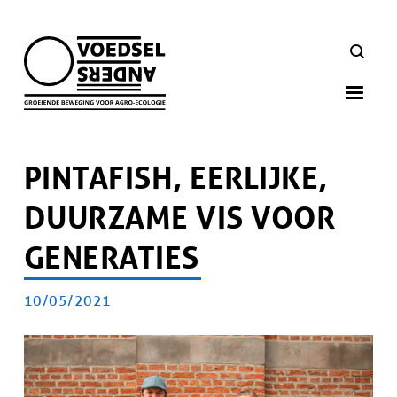
Skip
to
ZOEKEN
main
navigation
PINTAFISH, EERLIJKE,
DUURZAME VIS VOOR
GENERATIES
PUBLICATIEDATUM
10/05/2021
Artikel
doelgroep
Afbeelding
Afbeelding