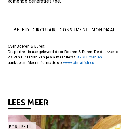
komende generaties toe.”
BELEID
CIRCULAIR
CONSUMENT
MONDIAAL
Tags
Attributie
Over Boeren & Buren:
Dit portret is aangeleverd door Boeren & Buren. De duurzame
vis van Pintafish kan je via maar liefst
85 Buurderijen
aankopen. Meer informatie op
www.pintafish.eu
LEES MEER
TYPE
PORTRET