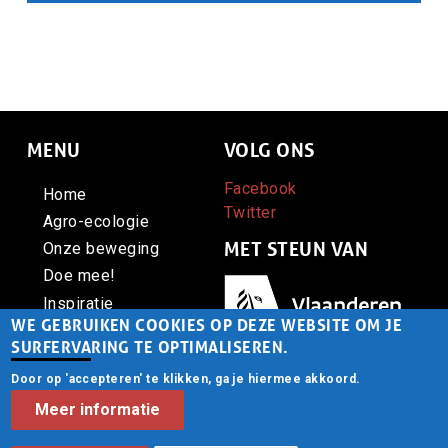
Samenvatting
Voedsel Anders steunt de politieke boodschap van Code
Rood die opkomt voor ons leefmilieu, de autonomie van
boeren en voedselsoevereiniteit.
MENU
VOLG ONS
Facebook
Home
Twitter
Agro-ecologie
MET STEUN VAN
Onze beweging
Doe mee!
Afbeelding
Inspiratie
WE GEBRUIKEN COOKIES OP DEZE WEBSITE OM JE
Contact
SURFERVARING TE OPTIMALISEREN.
Door op 'accepteren' te klikken, ga je hiermee akkoord.
CONTACT
© Voedsel Anders vzw -
Meer informatie
Privacy