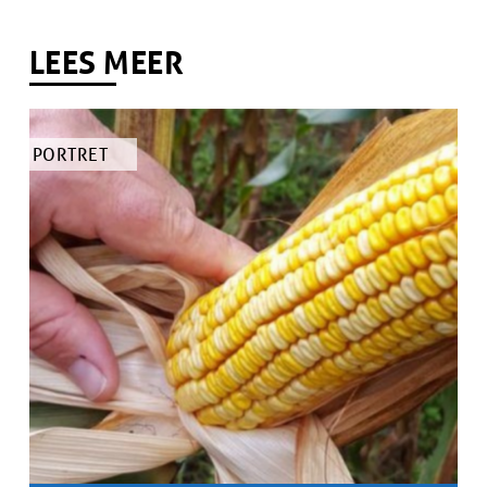
LEES MEER
TYPE
PORTRET
ARTIKEL