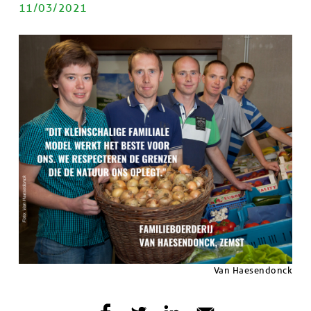
PUBLICATIEDATUM
11/03/2021
Afbeelding
Afbeelding
Copyright
Van Haesendonck