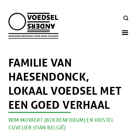
Skip
to
ZOEKEN
main
navigation
FAMILIE VAN
HAESENDONCK,
LOKAAL VOEDSEL MET
EEN GOED VERHAAL
AUTEUR
WIM MOYAERT (BOERENFORUM) EN KRISTEL
Artikel
CUVELIER (FIAN BELGIË)
doelgroep