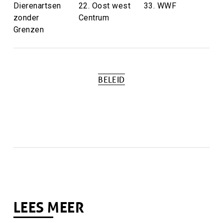
Dierenartsen
22. Oost west
33. WWF
zonder
Centrum
Grenzen
BELEID
Tags
Attributie
LEES MEER