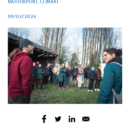
NATUURPUNT, CLIMAXI -
doelgroep
PUBLICATIEDATUM
09/02/2024
Afbeelding
Afbeelding