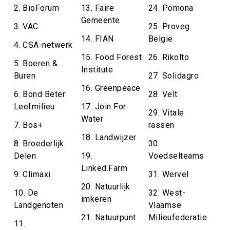
2. BioForum
13. Faire
24. Pomona
Gemeente
3. VAC
25. Proveg
14. FIAN
België
4. CSA-netwerk
15. Food Forest
26. Rikolto
5. Boeren &
Institute
Buren
27. Solidagro
16. Greenpeace
6. Bond Beter
28. Velt
Leefmilieu
17. Join For
29. Vitale
Water
7. Bos+
rassen
18. Landwijzer
8. Broederlijk
30.
Delen
19.
Voedselteams
Linked.Farm
9. Climaxi
31. Wervel
20. Natuurlijk
10. De
32. West-
imkeren
Landgenoten
Vlaamse
21. Natuurpunt
Milieufederatie
11.