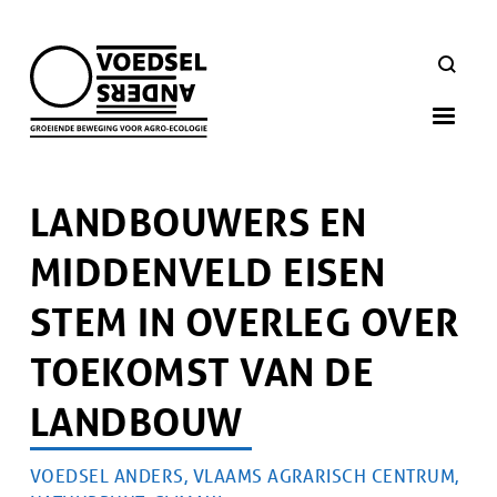
Skip
to
ZOEKEN
main
navigation
LANDBOUWERS EN
MIDDENVELD EISEN
STEM IN OVERLEG OVER
TOEKOMST VAN DE
LANDBOUW
AUTEUR
VOEDSEL ANDERS, VLAAMS AGRARISCH CENTRUM,
Artikel