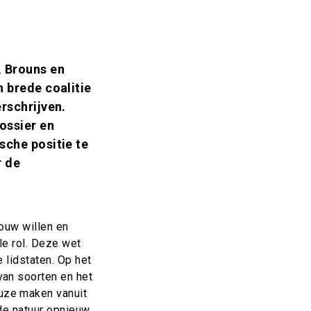
, Brouns en
 brede coalitie
rschrijven.
ossier en
che positie te
r de
ouw willen en
le rol. Deze wet
 lidstaten. Op het
van soorten en het
uze maken vanuit
de natuur opnieuw