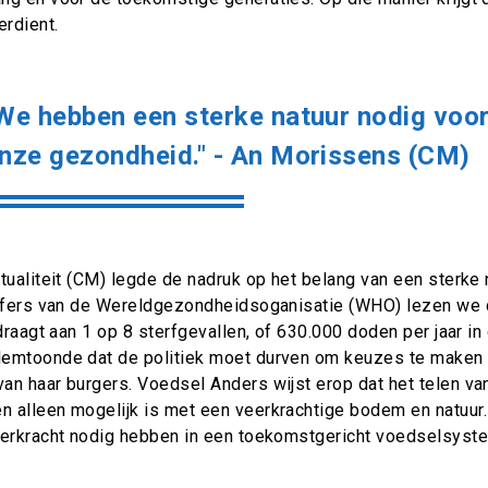
erdient.
We hebben een sterke natuur nodig voo
nze gezondheid." - An Morissens (CM)
tualiteit (CM) legde de nadruk op het belang van een sterke
ijfers van de Wereldgezondheidsoganisatie (WHO) lezen we 
jdraagt aan 1 op 8 sterfgevallen, of 630.000 doden per jaar i
emtoonde dat de politiek moet durven om keuzes te maken 
an haar burgers. Voedsel Anders wijst erop dat het telen v
 alleen mogelijk is met een veerkrachtige bodem en natuur.
eerkracht nodig hebben in een toekomstgericht voedselsyst