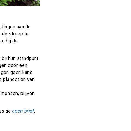
ntingen aan de
 de streep te
en bij de
 bij hun standpunt
agen door een
regen geen kans
e planeet en van
 mensen, blijven
ees de
open brief
.