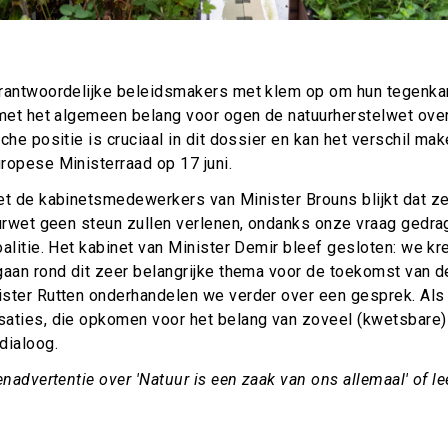
rantwoordelijke beleidsmakers met klem op om hun tegenka
 met het algemeen belang voor ogen de natuurherstelwet over
che positie is cruciaal in dit dossier en kan het verschil mak
ropese Ministerraad op 17 juni.
et de kabinetsmedewerkers van Minister Brouns blijkt dat ze
uurwet geen steun zullen verlenen, ondanks onze vraag gedr
oalitie. Het kabinet van Minister Demir bleef gesloten: we k
gaan rond dit zeer belangrijke thema voor de toekomst van d
ster Rutten onderhandelen we verder over een gesprek. Als
aties, die opkomen voor het belang van zoveel (kwetsbare)
dialoog.
nadvertentie over 'Natuur is een zaak van ons allemaal' of l