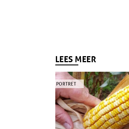
Tags
LEES MEER
TYPE
PORTRET
ARTIKEL