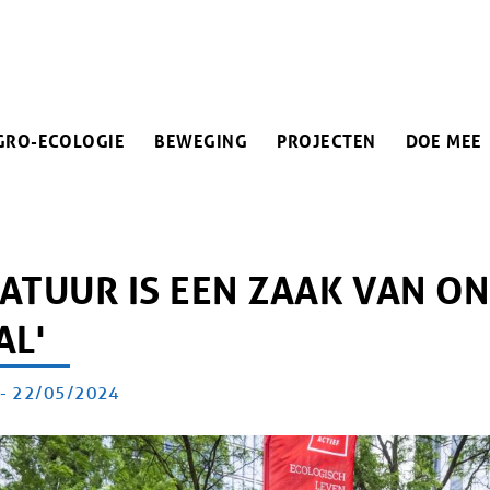
IN
GRO-ECOLOGIE
BEWEGING
PROJECTEN
DOE MEE
VIGATION
PAD
NATUUR IS EEN ZAAK VAN O
AL'
-
PUBLICATIEDATUM
22/05/2024