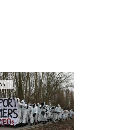
WS
KEL