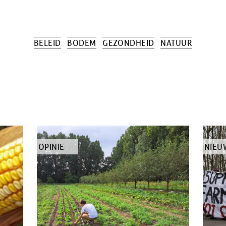
BELEID
BODEM
GEZONDHEID
NATUUR
TYPE
OPINIE
TYPE
NIEU
ARTIKEL
ARTI