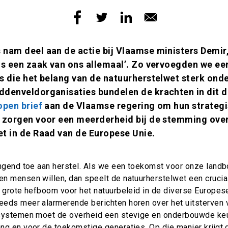
nam deel aan de actie bij Vlaamse ministers Demir
is een zaak van ons allemaal’. Zo vervoegden we een
s die het belang van de natuurherstelwet sterk onde
ddenveldorganisaties bundelen de krachten in dit d
open brief
aan de Vlaamse regering om hun strategis
e zorgen voor een meerderheid bij de stemming ove
t in de Raad van de Europese Unie.
ingend toe aan herstel. Als we een toekomst voor onze landb
n mensen willen, dan speelt de natuurherstelwet een crucia
 grote hefboom voor het natuurbeleid in de diverse Europese
eds meer alarmerende berichten horen over het uitsterven 
osystemen moet de overheid een stevige en onderbouwde ke
ng en voor de toekomstige generaties. Op die manier krijgt 