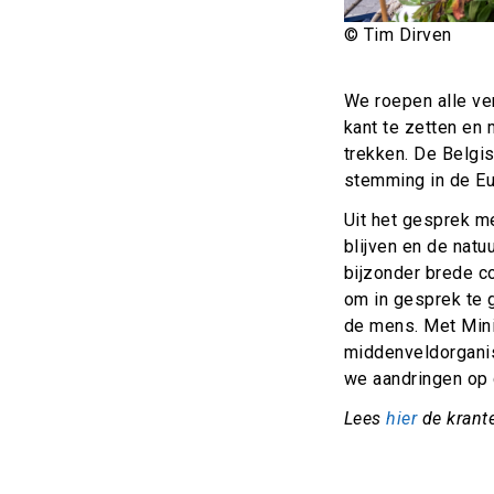
© Tim Dirven
We roepen alle ve
kant te zetten en
trekken. De Belgis
stemming in de Eu
Uit het gesprek m
blijven en de nat
bijzonder brede c
om in gesprek te 
de mens. Met Mini
middenveldorganis
we aandringen op 
Lees
hier
de krante