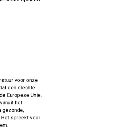
r
 natuur voor onze
dat een slechte
n de Europese Unie.
vanuit het
an gezonde,
 Het spreekt voor
eem.