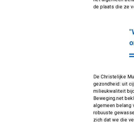
de plaats die ze v
"
o
De Christelijke Mu
gezondheid: uit c
milieukwaliteit bi
Beweging.net bekl
algemeen belang v
robuuste gewassen
zich dat we die v