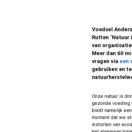
Inleiding
Voedsel Anders 
Rutten ‘Natuur 
van organisatie
Meer dan 60 mi
vragen via
een 
gebruiken en t
natuurherstelwe
Onze natuur is dr
gezonde voeding e
biedt namelijk een
moment dat we ste
instorten van ec
het algemeen bela