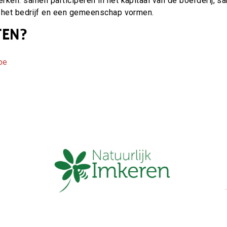
rken: samen participeren in het kapitaal van de boerderij, 
 het bedrijf en een gemeenschap vormen.
TEN?
be