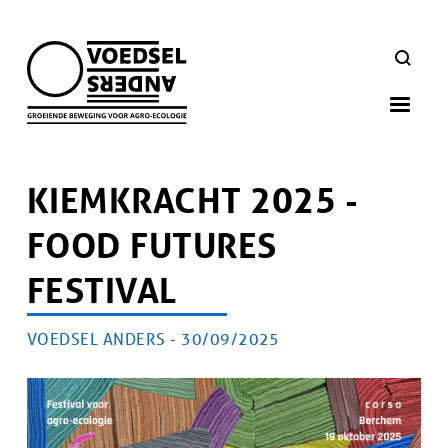
Skip
to
ZOEKEN
main
navigation
KIEMKRACHT 2025 -
FOOD FUTURES
FESTIVAL
AUTEUR
VOEDSEL ANDERS -
PUBLICATIEDATUM
30/09/2025
Artikel
doelgroep
Afbeelding
Afbeelding